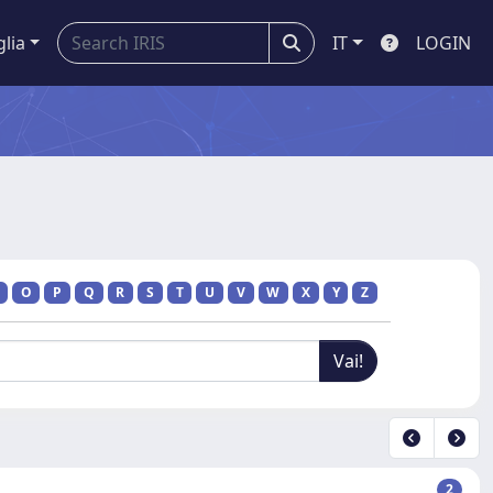
glia
IT
LOGIN
O
P
Q
R
S
T
U
V
W
X
Y
Z
2