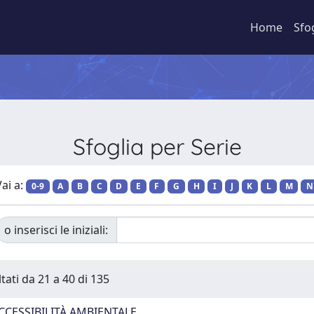
Home
Sfo
Sfoglia per Serie
ai a:
0-9
A
B
C
D
E
F
G
H
I
J
K
L
M
N
o inserisci le iniziali:
tati da 21 a 40 di 135
CCESSIBILITÀ AMBIENTALE