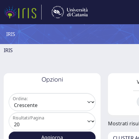
IRIS
IRIS
Opzioni
V
Ordina:
Risultati/Pagina
Mostrati risul
CLUSTER A