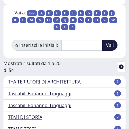
Vai a:
0-9
A
B
C
D
E
F
G
H
I
J
K
L
M
N
O
P
Q
R
S
T
U
V
W
X
Y
Z
o inserisci le iniziali:
Mostrati risultati da 1 a 20
di 54
T+A TERRITORI DI ARCHITETTURA
1
Tascabili Bonanno. Linguaggi
1
Tascabili Bonanno. Linguaggi
1
TEMI DI STORIA
2
TEMI E TESTI
3