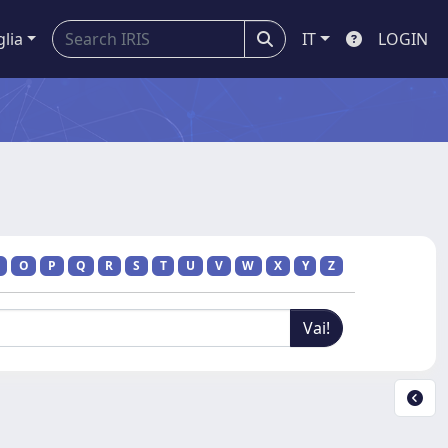
glia
IT
LOGIN
O
P
Q
R
S
T
U
V
W
X
Y
Z