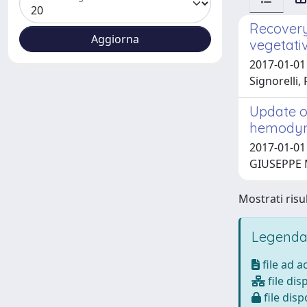
Recovery
vegetati
2017-01-01
Signorelli,
Update o
hemodyna
2017-01-01 
GIUSEPPE M
Mostrati risul
Legenda
file ad 
file dis
file disp