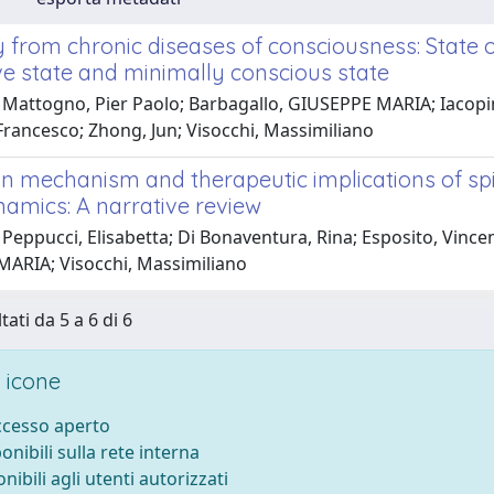
 from chronic diseases of consciousness: State o
ve state and minimally conscious state
 Mattogno, Pier Paolo; Barbagallo, GIUSEPPE MARIA; Iacopi
 Francesco; Zhong, Jun; Visocchi, Massimiliano
n mechanism and therapeutic implications of spi
mics: A narrative review
Peppucci, Elisabetta; Di Bonaventura, Rina; Esposito, Vince
ARIA; Visocchi, Massimiliano
tati da 5 a 6 di 6
 icone
accesso aperto
ponibili sulla rete interna
onibili agli utenti autorizzati