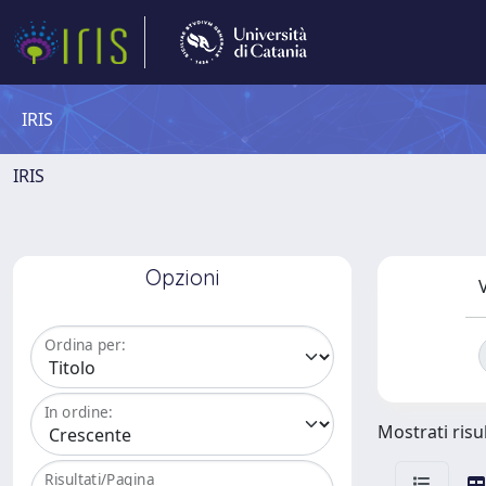
IRIS
IRIS
Opzioni
V
Ordina per:
In ordine:
Mostrati risul
Risultati/Pagina