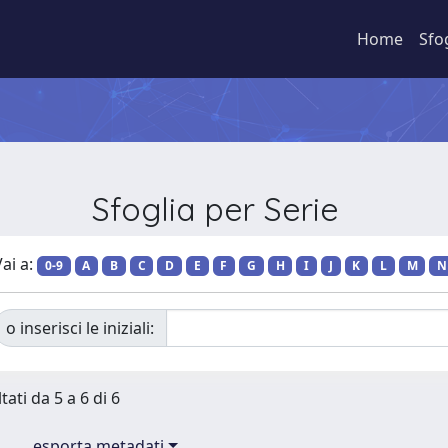
Home
Sfo
Sfoglia per Serie
ai a:
0-9
A
B
C
D
E
F
G
H
I
J
K
L
M
N
o inserisci le iniziali:
tati da 5 a 6 di 6
esporta metadati