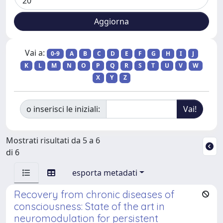
Vai a:
0-9
A
B
C
D
E
F
G
H
I
J
K
L
M
N
O
P
Q
R
S
T
U
V
W
X
Y
Z
o inserisci le iniziali:
Mostrati risultati da 5 a 6
di 6
esporta metadati
Recovery from chronic diseases of
consciousness: State of the art in
neuromodulation for persistent