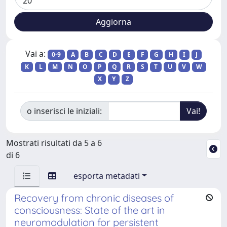
Vai a:
0-9
A
B
C
D
E
F
G
H
I
J
K
L
M
N
O
P
Q
R
S
T
U
V
W
X
Y
Z
o inserisci le iniziali:
Mostrati risultati da 5 a 6
di 6
esporta metadati
Recovery from chronic diseases of
consciousness: State of the art in
neuromodulation for persistent