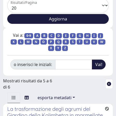
Risultati/Pagina
Vai a:
0-9
A
B
C
D
E
F
G
H
I
J
K
L
M
N
O
P
Q
R
S
T
U
V
W
X
Y
Z
o inserisci le iniziali:
Mostrati risultati da 5 a 6
di 6
esporta metadati
La trasformazione degli agrumi del
Giardino della Kolimbetra in marmellate