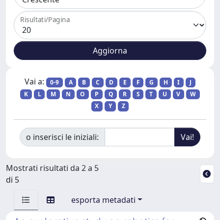
Risultati/Pagina
Vai a:
0-9
A
B
C
D
E
F
G
H
I
J
K
L
M
N
O
P
Q
R
S
T
U
V
W
X
Y
Z
o inserisci le iniziali:
Mostrati risultati da 2 a 5
di 5
esporta metadati