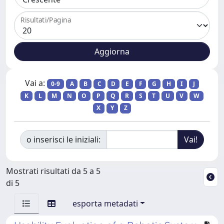
Risultati/Pagina
Vai a:
0-9
A
B
C
D
E
F
G
H
I
J
K
L
M
N
O
P
Q
R
S
T
U
V
W
X
Y
Z
o inserisci le iniziali:
Mostrati risultati da 5 a 5
di 5
esporta metadati