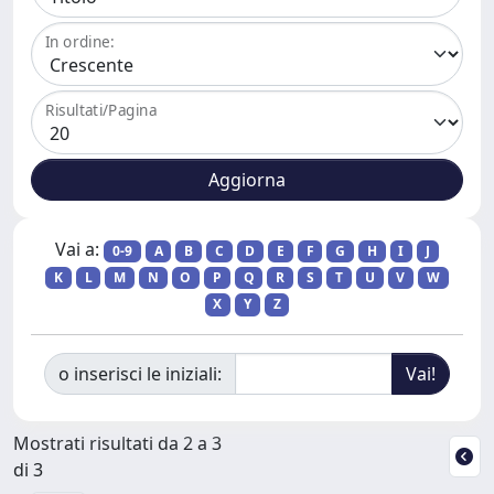
In ordine:
Risultati/Pagina
Vai a:
0-9
A
B
C
D
E
F
G
H
I
J
K
L
M
N
O
P
Q
R
S
T
U
V
W
X
Y
Z
o inserisci le iniziali:
Mostrati risultati da 2 a 3
di 3