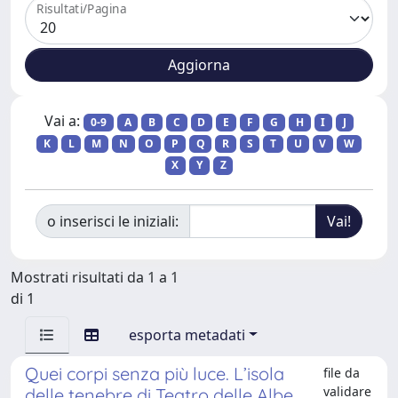
Risultati/Pagina
Vai a:
0-9
A
B
C
D
E
F
G
H
I
J
K
L
M
N
O
P
Q
R
S
T
U
V
W
X
Y
Z
o inserisci le iniziali:
Mostrati risultati da 1 a 1
di 1
esporta metadati
Quei corpi senza più luce. L’isola
file da
validare
delle tenebre di Teatro delle Albe