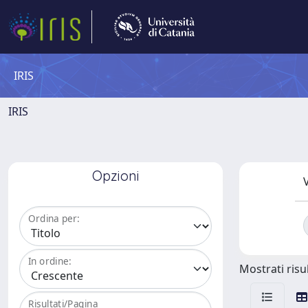
IRIS
IRIS
Opzioni
V
Ordina per:
In ordine:
Mostrati risul
Risultati/Pagina