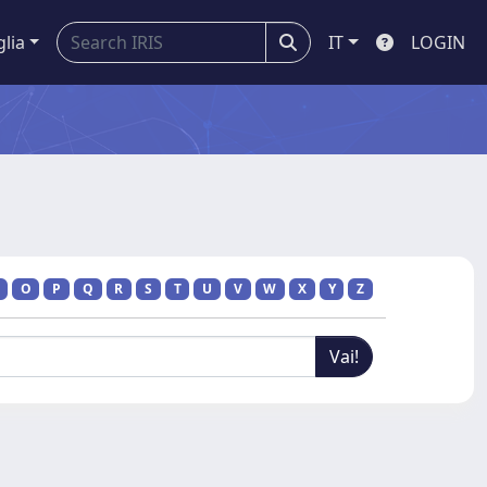
glia
IT
LOGIN
O
P
Q
R
S
T
U
V
W
X
Y
Z