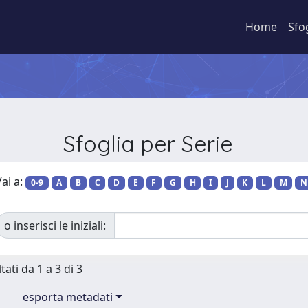
Home
Sfo
Sfoglia per Serie
ai a:
0-9
A
B
C
D
E
F
G
H
I
J
K
L
M
N
o inserisci le iniziali:
tati da 1 a 3 di 3
esporta metadati