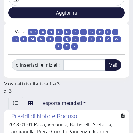
Vai a:
0-9
A
B
C
D
E
F
G
H
I
J
K
L
M
N
O
P
Q
R
S
T
U
V
W
X
Y
Z
o inserisci le iniziali:
Mostrati risultati da 1 a 3
di 3
esporta metadati
I Presidi di Noto e Ragusa
2018-01-01 Papa, Veronica; Battistelli, Stefania;
Campanella, Piera; Comito, Vincenzo; Ruggeri,