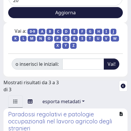
Vai a:
0-9
A
B
C
D
E
F
G
H
I
J
K
L
M
N
O
P
Q
R
S
T
U
V
W
X
Y
Z
o inserisci le iniziali:
Mostrati risultati da 3 a 3
di 3
esporta metadati
Paradossi regolativi e patologie
occupazionali nel lavoro agricolo degli
stranieri