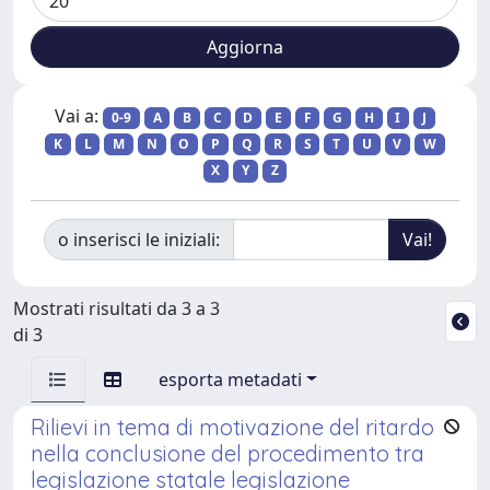
Vai a:
0-9
A
B
C
D
E
F
G
H
I
J
K
L
M
N
O
P
Q
R
S
T
U
V
W
X
Y
Z
o inserisci le iniziali:
Mostrati risultati da 3 a 3
di 3
esporta metadati
Rilievi in tema di motivazione del ritardo
nella conclusione del procedimento tra
legislazione statale legislazione