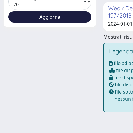
Weak Dem
157/2018
2024-01-01
Mostrati risul
Legenda
file ad 
file dis
file disp
file disp
file sot
nessun f