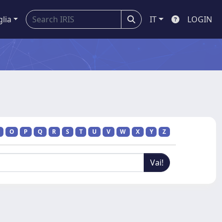
glia
IT
LOGIN
O
P
Q
R
S
T
U
V
W
X
Y
Z