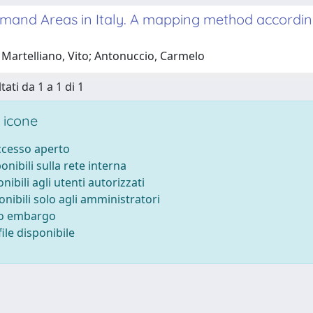
and Areas in Italy. A mapping method according 
 Martelliano, Vito; Antonuccio, Carmelo
tati da 1 a 1 di 1
 icone
accesso aperto
ponibili sulla rete interna
onibili agli utenti autorizzati
onibili solo agli amministratori
to embargo
ile disponibile