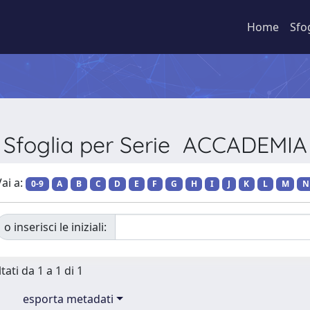
Home
Sfo
Sfoglia per Serie ACCADEMIA
ai a:
0-9
A
B
C
D
E
F
G
H
I
J
K
L
M
N
o inserisci le iniziali:
tati da 1 a 1 di 1
esporta metadati