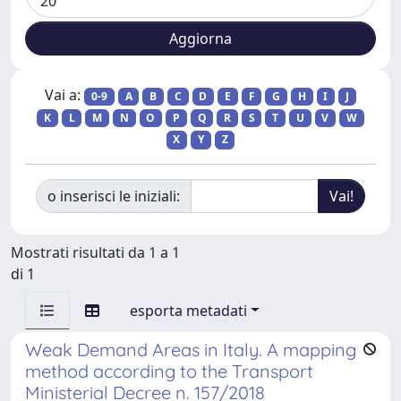
Vai a:
0-9
A
B
C
D
E
F
G
H
I
J
K
L
M
N
O
P
Q
R
S
T
U
V
W
X
Y
Z
o inserisci le iniziali:
Mostrati risultati da 1 a 1
di 1
esporta metadati
Weak Demand Areas in Italy. A mapping
method according to the Transport
Ministerial Decree n. 157/2018