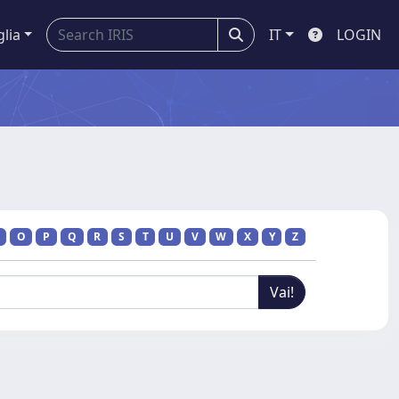
glia
IT
LOGIN
O
P
Q
R
S
T
U
V
W
X
Y
Z