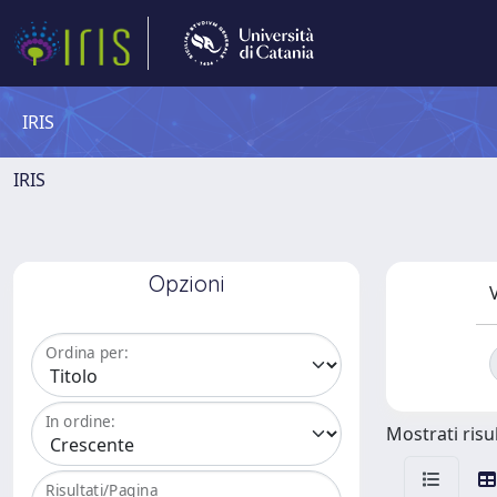
IRIS
IRIS
Opzioni
V
Ordina per:
In ordine:
Mostrati risul
Risultati/Pagina