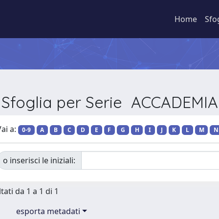
Home
Sfo
Sfoglia per Serie ACCADEMIA
ai a:
0-9
A
B
C
D
E
F
G
H
I
J
K
L
M
N
o inserisci le iniziali:
tati da 1 a 1 di 1
esporta metadati