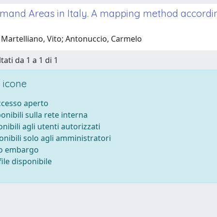
and Areas in Italy. A mapping method according 
 Martelliano, Vito; Antonuccio, Carmelo
tati da 1 a 1 di 1
 icone
accesso aperto
ponibili sulla rete interna
onibili agli utenti autorizzati
onibili solo agli amministratori
to embargo
ile disponibile