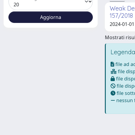
Weak Dem
157/2018
2024-01-01
Mostrati risul
Legenda
file ad 
file dis
file disp
file disp
file sot
nessun f