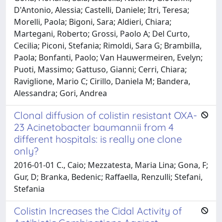
D'Antonio, Alessia; Castelli, Daniele; Itri, Teresa;
Morelli, Paola; Bigoni, Sara; Aldieri, Chiara;
Martegani, Roberto; Grossi, Paolo A; Del Curto,
Cecilia; Piconi, Stefania; Rimoldi, Sara G; Brambilla,
Paola; Bonfanti, Paolo; Van Hauwermeiren, Evelyn;
Puoti, Massimo; Gattuso, Gianni; Cerri, Chiara;
Raviglione, Mario C; Cirillo, Daniela M; Bandera,
Alessandra; Gori, Andrea
Clonal diffusion of colistin resistant OXA-
23 Acinetobacter baumannii from 4
different hospitals: is really one clone
only?
2016-01-01 C., Caio; Mezzatesta, Maria Lina; Gona, F;
Gur, D; Branka, Bedenic; Raffaella, Renzulli; Stefani,
Stefania
Colistin Increases the Cidal Activity of