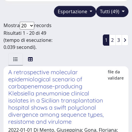
Esportazione
Tutti (49)
Mostra
records
Risultati 1 - 20 di 49
(tempo di esecuzione:
1
2
3
0.039 secondi).
A retrospective molecular
file da
validare
epidemiological scenario of
carbapenemase-producing
Klebsiella pneumoniae clinical
isolates in a Sicilian transplantation
hospital shows a swift polyclonal
divergence among sequence types,
resistome and virulome
2022-01-01 Di Mento, Giuseppina; Gona, Floriana;