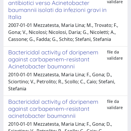
validare
antibiotici verso Acinetobacter
baumannii isolati da infezioni gravi in
Italia
2007-01-01 Mezzatesta, Maria Lina; M., Trovato; F.,
Gona; V., Nicolosi; Nicolosi, Daria; G., Nicoletti; A.,
Cassone; G., Fadda; G., Schito; Stefani, Stefania
Bactericidal activity of doripenem
file da
validare
against carbapenem-resistant
Acinetobacter baumanni
2010-01-01 Mezzatesta, Maria Lina; F., Gona; D.,
Sciortino; V., Petrolito; R., Scollo; C., Caio; Stefani,
Stefania
Bactericidal activity of doripenem
file da
validare
against carbapenem-resistant
acinetobacter baumannii
2010-01-01 Mezzatesta, Maria Lina; F., Gona; D.,
Sciortino; V., Petrolito; R., Scollo; C., Caio; G.,