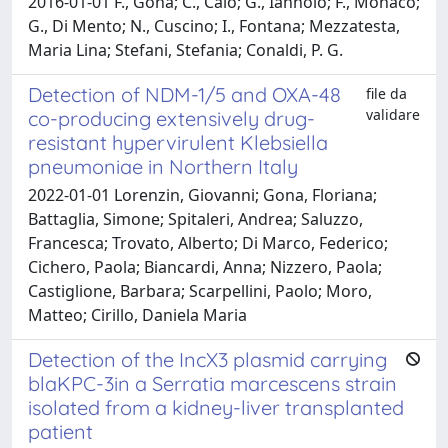
2016-01-01 F., Gona; C., Caio; G., Iannolo; F., Monaco;
G., Di Mento; N., Cuscino; I., Fontana; Mezzatesta,
Maria Lina; Stefani, Stefania; Conaldi, P. G.
Detection of NDM-1/5 and OXA-48
file da
validare
co-producing extensively drug-
resistant hypervirulent Klebsiella
pneumoniae in Northern Italy
2022-01-01 Lorenzin, Giovanni; Gona, Floriana;
Battaglia, Simone; Spitaleri, Andrea; Saluzzo,
Francesca; Trovato, Alberto; Di Marco, Federico;
Cichero, Paola; Biancardi, Anna; Nizzero, Paola;
Castiglione, Barbara; Scarpellini, Paolo; Moro,
Matteo; Cirillo, Daniela Maria
Detection of the IncX3 plasmid carrying
blaKPC-3in a Serratia marcescens strain
isolated from a kidney-liver transplanted
patient