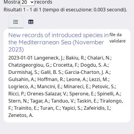
Mostra
records
Risultati 1 - 1 di 1 (tempo di esecuzione: 0.003 secondi).
New records of introduced species in
file da
validare
the Mediterranean Sea (November
2023)
2023-01-01 Langeneck, J.; Bakiu, R.; Chalari, N.;
Chatzigeorgiou, G.; Crocetta, F.; Dogdu, S. A.;
Durmishaj, S.; Galil, B. S.; Garcia-Charton, J. A.;
Gulsahin, A.; Hoffman, R.; Leone, A.; Lezzi, M.;
Logrieco, A.; Mancini, E.; Minareci, E.; Petovic, S.;
Ricci, P.; Orenes-Salazar, V.; Sperone, E.; Spinelli, A.;
Stern, N.; Tagar, A.; Tanduo, V.; Taskin, E.; Tiralongo,
F.; Trainito, E.; Turan, C.; Yapici, S.; Zafeiridis, I.;
Zenetos, A.