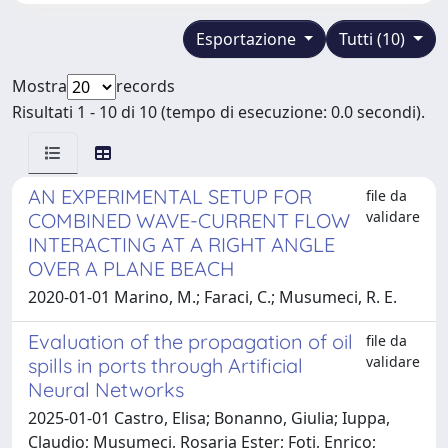
Esportazione
Tutti (10)
Mostra
records
Risultati 1 - 10 di 10 (tempo di esecuzione: 0.0 secondi).
AN EXPERIMENTAL SETUP FOR
file da
validare
COMBINED WAVE-CURRENT FLOW
INTERACTING AT A RIGHT ANGLE
OVER A PLANE BEACH
2020-01-01 Marino, M.; Faraci, C.; Musumeci, R. E.
Evaluation of the propagation of oil
file da
validare
spills in ports through Artificial
Neural Networks
2025-01-01 Castro, Elisa; Bonanno, Giulia; Iuppa,
Claudio; Musumeci, Rosaria Ester; Foti, Enrico;