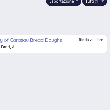
Esportazione
Tutti (1)
ity of Carasau Bread Doughs
file da validare
 Fanti, A.