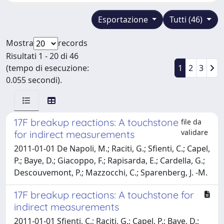
Esportazione
Tutti (46)
Mostra
records
Risultati 1 - 20 di 46
(tempo di esecuzione:
1
2
3
0.055 secondi).
17F breakup reactions: A touchstone
file da
validare
for indirect measurements
2011-01-01 De Napoli, M.; Raciti, G.; Sfienti, C.; Capel,
P.; Baye, D.; Giacoppo, F.; Rapisarda, E.; Cardella, G.;
Descouvemont, P.; Mazzocchi, C.; Sparenberg, J. -M.
17F breakup reactions: A touchstone for
indirect measurements
2011-01-01 Sfienti, C.; Raciti, G.; Capel, P.; Baye, D.;