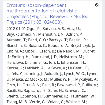
Erratum: Isospin-dependent
multifragmentation of relativistic
projectiles (Physical Review C - Nuclear
Physics (2011) 83 (024608))
2012-01-01 Ogul, R.; Botvina, A. S.; Atav, U.;
Buyukcizmeci, N.; Mishustin, I. N.; Adrich, P.;
Aumann, T.; Bacri, C. O.; Barczyk, T.; Bassini, R.;
Bianchin, S.; Boiano, C.; Boudard, A.; Brzychczyk, J.;
Chbihi, A.; Cibor, J.; Czech, B.; De Napoli, M.; Ducret, J.
-I.; Emling, H.; Frankland, J. D.; Hellstrom, M.;
Henzlova, D.; Imme', G.; Iori, I.; Johansson, H.;
Kezzar, K.; Lafriakh, A.; Le Fevre, A.; Le Gentil, E.;
Leifels, Y.; Luhning, J.; Aukasik, J.; Lynch, W. G.; Lynen,
U.; Majka, Z.; Mocko, M.; Muller, W. F. J.; Mykulyak, A.;
Orth, H.; Otte, A. N.; Palit, R.; Pawlowski, P.; Pullia, A.;
Raciti, G.; Rapisarda, E.; Sann, H.; Schwarz, C.;
Sfienti, C.; Simon, H.; Summerer, K.; Trautmann, W.;
Tsang, M. B.; Verde, G.; Volant, C.; Wallace, M.;