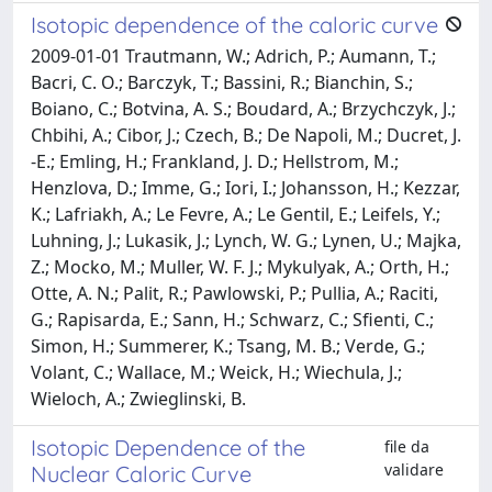
Isotopic dependence of the caloric curve
2009-01-01 Trautmann, W.; Adrich, P.; Aumann, T.;
Bacri, C. O.; Barczyk, T.; Bassini, R.; Bianchin, S.;
Boiano, C.; Botvina, A. S.; Boudard, A.; Brzychczyk, J.;
Chbihi, A.; Cibor, J.; Czech, B.; De Napoli, M.; Ducret, J.
-E.; Emling, H.; Frankland, J. D.; Hellstrom, M.;
Henzlova, D.; Imme, G.; Iori, I.; Johansson, H.; Kezzar,
K.; Lafriakh, A.; Le Fevre, A.; Le Gentil, E.; Leifels, Y.;
Luhning, J.; Lukasik, J.; Lynch, W. G.; Lynen, U.; Majka,
Z.; Mocko, M.; Muller, W. F. J.; Mykulyak, A.; Orth, H.;
Otte, A. N.; Palit, R.; Pawlowski, P.; Pullia, A.; Raciti,
G.; Rapisarda, E.; Sann, H.; Schwarz, C.; Sfienti, C.;
Simon, H.; Summerer, K.; Tsang, M. B.; Verde, G.;
Volant, C.; Wallace, M.; Weick, H.; Wiechula, J.;
Wieloch, A.; Zwieglinski, B.
Isotopic Dependence of the
file da
validare
Nuclear Caloric Curve