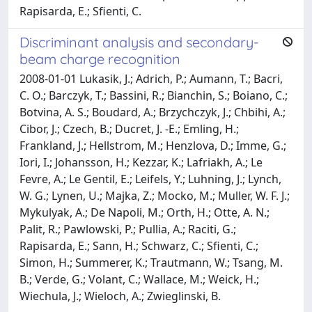
Rapisarda, E.; Sfienti, C.
Discriminant analysis and secondary-
beam charge recognition
2008-01-01 Lukasik, J.; Adrich, P.; Aumann, T.; Bacri,
C. O.; Barczyk, T.; Bassini, R.; Bianchin, S.; Boiano, C.;
Botvina, A. S.; Boudard, A.; Brzychczyk, J.; Chbihi, A.;
Cibor, J.; Czech, B.; Ducret, J. -E.; Emling, H.;
Frankland, J.; Hellstrom, M.; Henzlova, D.; Imme, G.;
Iori, I.; Johansson, H.; Kezzar, K.; Lafriakh, A.; Le
Fevre, A.; Le Gentil, E.; Leifels, Y.; Luhning, J.; Lynch,
W. G.; Lynen, U.; Majka, Z.; Mocko, M.; Muller, W. F. J.;
Mykulyak, A.; De Napoli, M.; Orth, H.; Otte, A. N.;
Palit, R.; Pawlowski, P.; Pullia, A.; Raciti, G.;
Rapisarda, E.; Sann, H.; Schwarz, C.; Sfienti, C.;
Simon, H.; Summerer, K.; Trautmann, W.; Tsang, M.
B.; Verde, G.; Volant, C.; Wallace, M.; Weick, H.;
Wiechula, J.; Wieloch, A.; Zwieglinski, B.