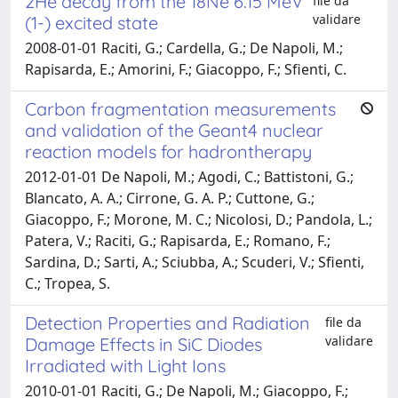
2He decay from the 18Ne 6.15 MeV
file da
validare
(1-) excited state
2008-01-01 Raciti, G.; Cardella, G.; De Napoli, M.;
Rapisarda, E.; Amorini, F.; Giacoppo, F.; Sfienti, C.
Carbon fragmentation measurements
and validation of the Geant4 nuclear
reaction models for hadrontherapy
2012-01-01 De Napoli, M.; Agodi, C.; Battistoni, G.;
Blancato, A. A.; Cirrone, G. A. P.; Cuttone, G.;
Giacoppo, F.; Morone, M. C.; Nicolosi, D.; Pandola, L.;
Patera, V.; Raciti, G.; Rapisarda, E.; Romano, F.;
Sardina, D.; Sarti, A.; Sciubba, A.; Scuderi, V.; Sfienti,
C.; Tropea, S.
Detection Properties and Radiation
file da
validare
Damage Effects in SiC Diodes
Irradiated with Light Ions
2010-01-01 Raciti, G.; De Napoli, M.; Giacoppo, F.;