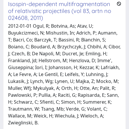
Isospin-dependent multifragmentation
of relativistic projectiles (vol 83, artn no
024608, 2011)
2012-01-01 Ogul, R; Botvina, As; Atav, U;
Buyukcizmeci, N; Mishustin, In; Adrich, P; Aumann,
T; Bacri, Co; Barczyk, T; Bassini, R; Bianchin, S;
Boiano, C; Boudard, A; Brzychczyk, J; Chbihi, A; Cibor,
J; Czech, B; De Napoli, M; Ducret, Je; Emling, H;
Frankland, Jd; Hellstrom, M; Henzlova, D; Imme',
Giuseppina; Iori, I; Johansson, H; Kezzar, K; Lafriakh,
A; Le Fevre, A; Le Gentil, E; Leifels, Y; Luhning, J;
Lukasik, J; Lynch, Wg; Lynen, U; Majka, Z; Mocko, M;
Muller, Wfj; Mykulyak, A; Orth, H; Otte, An; Palit, R;
Pawlowski, P; Pullia, A; Raciti, G; Rapisarda, E; Sann,
H; Schwarz, C; Sfienti, C; Simon, H; Summerer, K;
Trautmann, W; Tsang, Mb; Verde, G; Volant, C;
Wallace, M; Weick, H; Wiechula, J; Wieloch, A;
Zwieglinski, B.