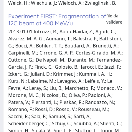
Weick, H.; Wiechula, J.; Wieloch, A.; Zwieglinski, B.
Experiment FIRST: Fragmentation of
file da
validare
12C beam at 400 MeV/u
2013-01-01 Introzzi, R.; Abou-Haidar, Z.; Agodi, C.;
Alvarez, M. A. G.; Aumann, T.; Balestra, F.; Battistoni,
G.; Bocci, A.; Bohlen, T. T.; Boudard, A.; Brunetti, A.;
Carpinelli, M.; Cirrone, G. A. P.; Cortes-Giraldo, M. A.;
Cuttone, G.; De Napoli, M.; Durante, M.; Fernandez-
Garcia, J. P.; Finck, C.; Golosio, B.; Iarocci, E.; Iazzi, F.;
Ickert, G.; Juliani, D.; Krimmer, J.; Kummali, A. H.;
Kurz, N.; Labalme, M.; Lavagno, A.; Leifels, Y.; Le
Fevre, A.; Leray, S.; Liu, B.; Marchetto, F.; Monaco, V.;
Morone, M. C.; Nicolosi, D.; Oliva, P.; Paoloni, A.;
Patera, V.; Piersanti, L.; Pleskac, R.; Randazzo, N.;
Romano, F.; Rossi, D.; Rosso, V.; Rousseau, M.;
Sacchi, R.; Sala, P.; Samuel, S.; Sarti, A.;
Scheidenberger, C.; Schuy, C.; Sciubba, A.; Sfienti, C.;
Simon, H.; Sipala, V.; Spiriti, E.; Stuttge, L.; Toppi, M.;