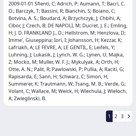
2009-01-01 Sfienti, C; Adrich, P; Aumann, T; Bacri, C.
O.; Barczyk, T; Bassini, R; Bianchin, S; Boiano, C;
Botvina, A. S.; Boudard, A; Brzychczyk, J; Chbihi, A;
Cibor, J; Czech, B; DE NAPOLI, M; Ducret, J. E.; Emling,
H; J. D. FRANKLAND J., D.; Hellstrom, M; Henzlova, D;
Imme', Giuseppina; Iori, I; Johansson, H; Kezzar, K;
Lafriakh, A; LE FEVRE, A; LE GENTIL, E; Leifels, Y;
Luhning, J; Lukasik, J; Lynch, W. G.; Lynen, U; Majka,
Z; Mocko, M; Muller, W. F. J.; Mykulyak, A; Orth, H;
Otte, A. N.; Palit, R; Pawlowski, P; Pullia, A; Raciti, G;
Rapisarda, E; Sann, H; Schwarz, C; Simon, H;
Summerer, K; Trautmann, W; Tsang, M. B.; Verde, G;
Volant, C; Wallace, M; Weick, H; Wiechula, J; Wieloch,
A; Zwieglinski, B.
1
2
3