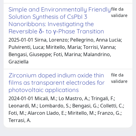
Simple and Environmentally Friendly
file da
validare
Solution Synthesis of CsPbI 3
Nanoribbons: Investigating the
Reversible δ‐ to γ‐Phase Transition
2025-01-01 Sirna, Lorenzo; Pellegrino, Anna Lucia;
Pulvirenti, Luca; Miritello, Maria; Torrisi, Vanna;
Bengasi, Giuseppe; Foti, Marina; Malandrino,
Graziella
Zirconium doped indium oxide thin
file da
validare
films as transparent electrodes for
photovoltaic applications
2024-01-01 Micali, M.; Lo Mastro, A.; Tringali, F.;
Leonardi, M.; Lombardo, S.; Bengasi, G.; Colletti, C.;
Foti, M.; Alarcon Llado, E.; Miritello, M.; Franzo, G.;
Terrasi, A.