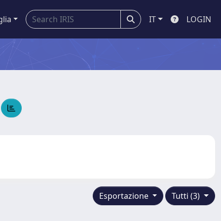
glia
IT
LOGIN
E
Esportazione
Tutti (3)