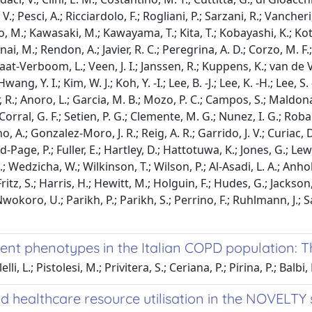
V.; Pesci, A.; Ricciardolo, F.; Rogliani, P.; Sarzani, R.; Vancheri
o, M.; Kawasaki, M.; Kawayama, T.; Kita, T.; Kobayashi, K.; Koto, 
Yanai, M.; Rendon, A.; Javier, R. C.; Peregrina, A. D.; Corzo, M
at-Verboom, L.; Veen, J. I.; Janssen, R.; Kuppens, K.; van de Ven
ang, Y. I.; Kim, W. J.; Koh, Y. -I.; Lee, B. -J.; Lee, K. -H.; Lee, S. 
ar, R.; Anoro, L.; Garcia, M. B.; Mozo, P. C.; Campos, S.; Maldon
rral, G. F.; Setien, P. G.; Clemente, M. G.; Nunez, I. G.; Roba
, A.; Gonzalez-Moro, J. R.; Reig, A. R.; Garrido, J. V.; Curiac, D.
age, P.; Fuller, E.; Hartley, D.; Hattotuwa, K.; Jones, G.; Lewi
 Wedzicha, W.; Wilkinson, T.; Wilson, P.; Al-Asadi, L. A.; Anholm,
Fritz, S.; Harris, H.; Hewitt, M.; Holguin, F.; Hudes, G.; Jackso
 Nwokoro, U.; Parikh, P.; Parikh, S.; Perrino, F.; Ruhlmann, J.; 
uent phenotypes in the Italian COPD population: 
, L.; Pistolesi, M.; Privitera, S.; Ceriana, P.; Pirina, P.; Balbi, 
d healthcare resource utilisation in the NOVELTY