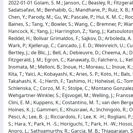
2022-01-01 Golam, S. M.; Janson, C.; Beasley, R.; Fitzgerald
Sadatsafavi, M.; Benhabib, G.; Mandhane, P.; Ruiz, X. B.; Mc
Chen, Y.; Parody, M.; Gu, W.; Pascale, P.; Hui, K. M. C.; Rodri
Baines, S.; Tang, Y.; Bowler, S.; Wang, C.; Bremner, P.; Wang
Hancock, K.; Yang, J.; Harrington, Z.; Yang, J.; Katsoulotos
Reddel, H.; Bolivar Grimaldos, F.; Sajkov, D.; Arboleda, A. 
Wark, P.; Kjellerup, C.; Cancado, J. E. D.; Weinreich, U.; C
Bertley, J.; de Blic, J.; Bell, A.; Debieuvre, D.; Cheema, A
Fitzgerald, J. M.; Egron, C.; Kanawaty, D.; Falchero, L.; Kelly
Inomata, M.; Melloni, B.; Inoue, H.; Moreau, L.; Inoue, K.;
Kita, T.; Yaici, A.; Kobayashi, K.; Aries, S. P.; Koto, H.; Bals
Takahashi, K. -I.; Herth, F.; Tashimo, H.; Hoheisel, G.; Tom
Schlenska, C.; Corzo, M. F.; Stolpe, C.; Montano Gonzalez,
Wehgartner-Winkler, S.; Eijsvogel, M.; Welling, J.; Franssen
Clini, E. M.; Kuppens, K.; Costantino, M. T.; van den Berge
Hoines, K. J.; Gammeri, E.; Khusrawi, A.; Inchingolo, R.; Oien,
Pesci, A.; Lee, B. -J.; Ricciardolo, F.; Lee, K. -H.; Rogliani, P.
S.; Hara, Y.; Park, H. -S.; Horiguchi, T.; Park, H. -W.; Hosoi
Anoro, L.; Sathyamurthy, R.; Garcia, M. B.; Thiagarajan, S.