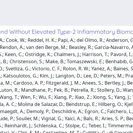
and Without Elevated Type-2 Inflammatory Biom
; Cook, W.; Reddel, H. K.; Papi, A.; del Olmo, R.; Anderson, G.
endon, A.; van den Berge, M.; Beasley, R.; Garcia-Navarro, A. A.
Keen, C.; Ostridge, K.; Chalmers, J.; Harrison, T.; Pavord, I.; Pri
ps, B.; Christenson, S.; Make, B.; Tomaszewski, E.; Benhabib, G.;
; Svetliza, G.; Victorio, C. F.; Rolon, R. W.; Yanez, A.; Baines, S
tsoulotos, G.; Kim, J.; Langton, D.; Lee, D.; Peters, M.; Prassa
, M.; Cardoso, A. P.; Fitzgerald, J. M.; Anees, S.; Bertley, J.; 
; Luton, R.; Mandhane, P.; Pek, B.; Petrella, R.; Stollery, D.; W
; Wang, T.; Wen, F.; Wu, F.; Xiang, P.; Xiao, Z.; Xiong, S.; Yang, 
a, A. C.; Molina de Salazar, D.; Bendstrup, E.; Hilberg, O.; Kje
emaegdt, A.; Demoly, P.; Deschildre, A.; Egron, C.; Falchero, L.;
e, P.; Soulier, M.; Vignal, G.; Yaici, A.; Bals, R.; Aries, S. P.; 
S.; Reinhardt, J.; Schlenska, C.; Stolpe, C.; Teber, I.; Timmerma
rdaci, V.; Clini, E. M.; Costantino, M. T.; Cuttitta, G.; di Gioa