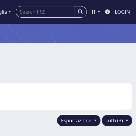
glia
IT
LOGIN
Esportazione
Tutti (3)