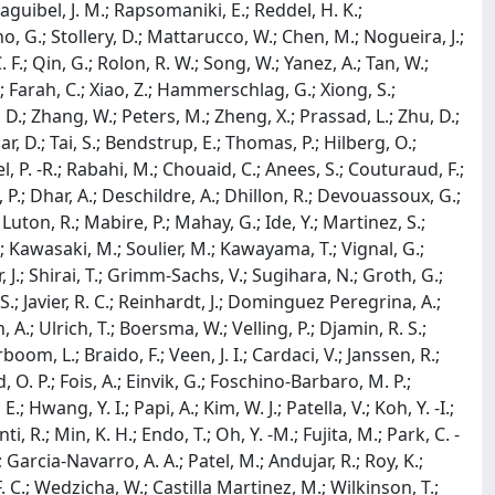
aguibel, J. M.; Rapsomaniki, E.; Reddel, H. K.;
no, G.; Stollery, D.; Mattarucco, W.; Chen, M.; Nogueira, J.;
 C. F.; Qin, G.; Rolon, R. W.; Song, W.; Yanez, A.; Tan, W.;
P.; Farah, C.; Xiao, Z.; Hammerschlag, G.; Xiong, S.;
 D.; Zhang, W.; Peters, M.; Zheng, X.; Prassad, L.; Zhu, D.;
r, D.; Tai, S.; Bendstrup, E.; Thomas, P.; Hilberg, O.;
l, P. -R.; Rabahi, M.; Chouaid, C.; Anees, S.; Couturaud, F.;
, P.; Dhar, A.; Deschildre, A.; Dhillon, R.; Devouassoux, G.;
; Luton, R.; Mabire, P.; Mahay, G.; Ide, Y.; Martinez, S.;
.; Kawasaki, M.; Soulier, M.; Kawayama, T.; Vignal, G.;
mer, J.; Shirai, T.; Grimm-Sachs, V.; Sugihara, N.; Groth, G.;
S.; Javier, R. C.; Reinhardt, J.; Dominguez Peregrina, A.;
; Ulrich, T.; Boersma, W.; Velling, P.; Djamin, R. S.;
om, L.; Braido, F.; Veen, J. I.; Cardaci, V.; Janssen, R.;
 O. P.; Fois, A.; Einvik, G.; Foschino-Barbaro, M. P.;
; Hwang, Y. I.; Papi, A.; Kim, W. J.; Patella, V.; Koh, Y. -I.;
enti, R.; Min, K. H.; Endo, T.; Oh, Y. -M.; Fujita, M.; Park, C. -
.; Garcia-Navarro, A. A.; Patel, M.; Andujar, R.; Roy, K.;
. C.; Wedzicha, W.; Castilla Martinez, M.; Wilkinson, T.;