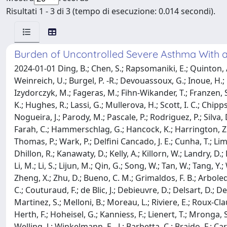
Risultati 1 - 3 di 3 (tempo di esecuzione: 0.014 secondi).
Burden of Uncontrolled Severe Asthma With 
2024-01-01 Ding, B.; Chen, S.; Rapsomaniki, E.; Quinton, A.
Weinreich, U.; Burgel, P. -R.; Devouassoux, G.; Inoue, H.; R
Izydorczyk, M.; Fageras, M.; Fihn-Wikander, T.; Franzen, S.; 
K.; Hughes, R.; Lassi, G.; Mullerova, H.; Scott, I. C.; Chip
Nogueira, J.; Parody, M.; Pascale, P.; Rodriguez, P.; Silva, D.
Farah, C.; Hammerschlag, G.; Hancock, K.; Harrington, Z.; Ka
Thomas, P.; Wark, P.; Delfini Cancado, J. E.; Cunha, T.; Lima
Dhillon, R.; Kanawaty, D.; Kelly, A.; Killorn, W.; Landry, D.
Li, M.; Li, S.; Lijun, M.; Qin, G.; Song, W.; Tan, W.; Tang, Y.
Zheng, X.; Zhu, D.; Bueno, C. M.; Grimaldos, F. B.; Arboled
C.; Couturaud, F.; de Blic, J.; Debieuvre, D.; Delsart, D.; D
Martinez, S.; Melloni, B.; Moreau, L.; Riviere, E.; Roux-Claud
Herth, F.; Hoheisel, G.; Kanniess, F.; Lienert, T.; Mronga, 
Welling, J.; Winkelmann, E. -J.; Barbetta, C.; Braido, F.; Ca