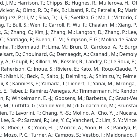
, J. M.; Harrison, T.; Chipps, B.; Hughes, R.; Mullerova, H.; Ol
ivor, A.; Olmo, R. D.; Pek, B.; Lisanti, R. E.; Petrella, R.; Mari
guez, P.; Li, M.; Silva, D.; Li, S.; Svetliza, G.; Ma, L.; Victorio,
, T.; Bull, S.; Wen, F.; Carroll, P.; Wu, F.; Chaalan, M.; Xiang, 
, G.; Zhang, C.; Kim, J.; Zhang, M.; Langton, D.; Zhang, P.; Lee,
C.; Santiago, F.; Bueno, C. M.; Simpson, F. G.; Molina de Salaza
unha, T.; Bonniaud, P.; Lima, M.; Brun, O.; Cardoso, A. P.; Burge
.; Delsart, D.; Chouinard, G.; Demaegdt, A.; Csanadi, M.; Demoly
, A.; Goupil, F.; Killorn, W.; Kessler, R.; Landry, D.; Le Roux, P.
 Raherison, C.; Inoue, S.; Riviere, E.; Kato, M.; Roux-Claude, P
, R.; Nishi, K.; Beck, E.; Saito, J.; Deimling, A.; Shimizu, Y.; Fei
ii, K.; Kanniess, F.; Yamada, T.; Lienert, T.; Yanai, M.; Mronga, 
 E.; Teber, I.; Ramirez-Venegas, A.; Timmermann, H.; Rendon, A.
, F.; Winkelmann, E. -J.; Goosens, M.; Barbetta, C.; Graat-Verbo
, M.; Cuttitta, G.; van de Ven, M.; di Gioacchino, M.; Brunstad,
 T.; Lavorini, F.; Chang, Y. -S.; Molino, A.; Cho, Y. J.; Nucera, E.
; Lee, S. -P.; Sarzani, R.; Lee, Y. C.; Vancheri, C.; Lim, S. Y.; Vinc
, K.; Rhee, C. K.; Yoon, H. J.; Morice, A.; Yoon, H. -K.; Pandya, P
; Mozo, P. C.; Turner, A.; Campos, S.; Vestbo, J.; Maldonado, F