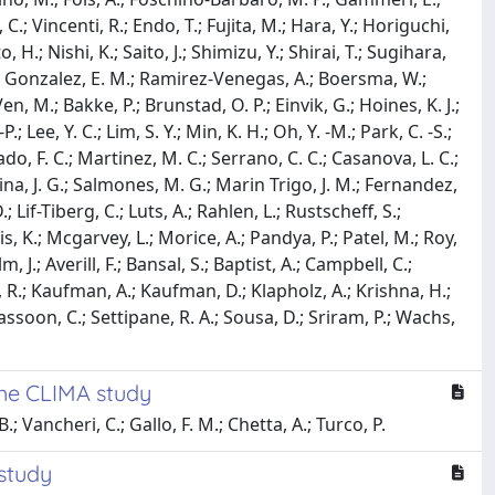
, C.; Vincenti, R.; Endo, T.; Fujita, M.; Hara, Y.; Horiguchi,
H.; Nishi, K.; Saito, J.; Shimizu, Y.; Shirai, T.; Sugihara,
. F.; Gonzalez, E. M.; Ramirez-Venegas, A.; Boersma, W.;
, M.; Bakke, P.; Brunstad, O. P.; Einvik, G.; Hoines, K. J.;
-P.; Lee, Y. C.; Lim, S. Y.; Min, K. H.; Oh, Y. -M.; Park, C. -S.;
ado, F. C.; Martinez, M. C.; Serrano, C. C.; Casanova, L. C.;
ina, J. G.; Salmones, M. G.; Marin Trigo, J. M.; Fernandez,
; Lif-Tiberg, C.; Luts, A.; Rahlen, L.; Rustscheff, S.;
s, K.; Mcgarvey, L.; Morice, A.; Pandya, P.; Patel, M.; Roy,
 J.; Averill, F.; Bansal, S.; Baptist, A.; Campbell, C.;
n, R.; Kaufman, A.; Kaufman, D.; Klapholz, A.; Krishna, H.;
Sassoon, C.; Settipane, R. A.; Sousa, D.; Sriram, P.; Wachs,
The CLIMA study
B.; Vancheri, C.; Gallo, F. M.; Chetta, A.; Turco, P.
 study