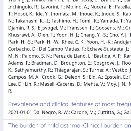
Inchingolo, R.; Lavorini, F.; Molino, A.; Nucera, E.; Patella, 
T.; Hosoi, K.; Ide, Y.; Inomata, M.; Inoue, K.; Inoue, S.; Kat
N.; Takahashi, K. -I.; Tashimo, H.; Tomii, K.; Yamada, T.; 
Djamin, R. S.; Eijsvogel, M.; Franssen, F.; Goosens, M.; Gra
Khusrawi, A.; Oien, T.; Yoon, H. J.; Chang, Y. -S.; Cho, Y. J.; Hw
Park, H. -S.; Park, H. -W.; Rhee, C. K.; Yoon, H. -K.; Anduj
Corbacho, D.; Del Campo Matias, F.; Echave-Sustaeta, J.; Co
M. N.; Palomo, S. N.; Perez de Llano, L.; Bastida, A. P.; Rano
Adams, F.; Bradman, D.; Broughton, E.; Cosgrove, J.; Flood-P
K.; Sathyamurthy, R.; Thiagarajan, S.; Turner, A.; Vestbo, J.;
Campos, M. A.; Crook, G.; Deleon, S.; Eid, A.; Epstein, E.; 
Lee, D.; Lin, R.; Maselli-Caceres, D.; Mehta, V.; Moy, J. N.;
R.
Prevalence and clinical features of most freq
2021-01-01 Dal Negro, R. W.; Carone, M.; Cuttitta, G.; Gallelli
The burden of mild asthma: Clinical burden an