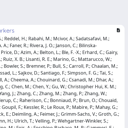
arkers
; Reddel, H.; Rabahi, M.; Mcivor, A.; Sadatsafavi, M.;
; Faner, R.; Rivera, J. O.; Janson, C.; Bilinska-
ce, D.; Azim, A.; Belton, L.; Ble, F. -X.; Erhard, C.; Gairy,
 Ruiz, X. B.; Lisanti, R. E.; Marino, G.; Mattarucco, W.;
.; Bowler, S.; Bremner, P.; Bull, S.; Carroll, P.; Chaalan, M.;
d, L.; Sajkov, D.; Santiago, F.; Simpson, F. G.; Tai, S.;
Bell, A.; Cheema, A.; Chouinard, G.; Csanadi, M.; Dhar, A.;
ang, C.; Chen, M.; Chen, Y.; Gu, W.; Christopher Hui, K. M.;
J.; Yang, J.; Zhang, C.; Zhang, M.; Zhang, P.; Zhang, W.;
llerup, C.; Raherison, C.; Bonniaud, P.; Brun, O.; Chouaid,
 Goupil, F.; Kessler, R.; Le Roux, P.; Mabire, P.; Mahay, G.;
Beck, E.; Deimling, A.; Feimer, J.; Grimm-Sachs, V.; Groth, G.;
nn, H.; Ulrich, T.; Velling, P.; Wehgartner-Winkler, S.;
cchino, M.; Fois, A.; Foschino-Barbaro, M. P.; Gammeri, E.;