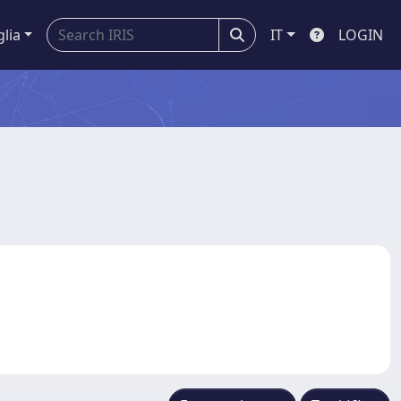
glia
IT
LOGIN