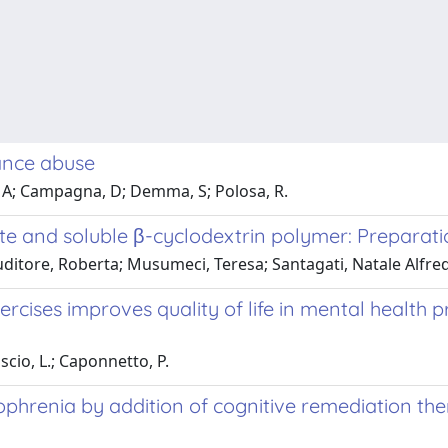
ance abuse
, A; Campagna, D; Demma, S; Polosa, R.
e and soluble β-cyclodextrin polymer: Preparation
tore, Roberta; Musumeci, Teresa; Santagati, Natale Alfredo;
ses improves quality of life in mental health pr
uscio, L.; Caponnetto, P.
ophrenia by addition of cognitive remediation th