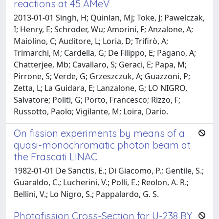
reactions at 45 AMeV
2013-01-01 Singh, H; Quinlan, Mj; Toke, J; Pawelczak,
I; Henry, E; Schroder, Wu; Amorini, F; Anzalone, A;
Maiolino, C; Auditore, L; Loria, D; Trifirò, A;
Trimarchi, M; Cardella, G; De Filippo, E; Pagano, A;
Chatterjee, Mb; Cavallaro, S; Geraci, E; Papa, M;
Pirrone, S; Verde, G; Grzeszczuk, A; Guazzoni, P;
Zetta, L; La Guidara, E; Lanzalone, G; LO NIGRO,
Salvatore; Politi, G; Porto, Francesco; Rizzo, F;
Russotto, Paolo; Vigilante, M; Loira, Dario.
On fission experiments by means of a
quasi-monochromatic photon beam at
the Frascati LINAC
1982-01-01 De Sanctis, E.; Di Giacomo, P.; Gentile, S.;
Guaraldo, C.; Lucherini, V.; Polli, E.; Reolon, A. R.;
Bellini, V.; Lo Nigro, S.; Pappalardo, G. S.
Photofission Cross-Section for U-238 BY