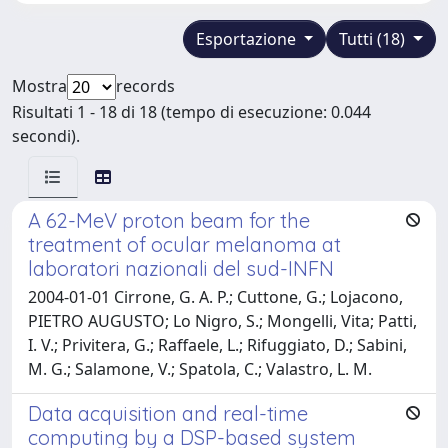
Esportazione
Tutti (18)
Mostra
records
Risultati 1 - 18 di 18 (tempo di esecuzione: 0.044
secondi).
A 62-MeV proton beam for the
treatment of ocular melanoma at
laboratori nazionali del sud-INFN
2004-01-01 Cirrone, G. A. P.; Cuttone, G.; Lojacono,
PIETRO AUGUSTO; Lo Nigro, S.; Mongelli, Vita; Patti,
I. V.; Privitera, G.; Raffaele, L.; Rifuggiato, D.; Sabini,
M. G.; Salamone, V.; Spatola, C.; Valastro, L. M.
Data acquisition and real-time
computing by a DSP-based system