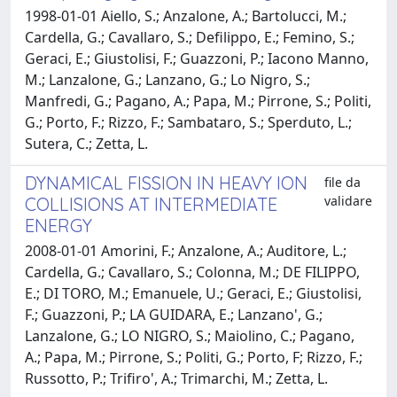
1998-01-01 Aiello, S.; Anzalone, A.; Bartolucci, M.;
Cardella, G.; Cavallaro, S.; Defilippo, E.; Femino, S.;
Geraci, E.; Giustolisi, F.; Guazzoni, P.; Iacono Manno,
M.; Lanzalone, G.; Lanzano, G.; Lo Nigro, S.;
Manfredi, G.; Pagano, A.; Papa, M.; Pirrone, S.; Politi,
G.; Porto, F.; Rizzo, F.; Sambataro, S.; Sperduto, L.;
Sutera, C.; Zetta, L.
DYNAMICAL FISSION IN HEAVY ION
file da
validare
COLLISIONS AT INTERMEDIATE
ENERGY
2008-01-01 Amorini, F.; Anzalone, A.; Auditore, L.;
Cardella, G.; Cavallaro, S.; Colonna, M.; DE FILIPPO,
E.; DI TORO, M.; Emanuele, U.; Geraci, E.; Giustolisi,
F.; Guazzoni, P.; LA GUIDARA, E.; Lanzano', G.;
Lanzalone, G.; LO NIGRO, S.; Maiolino, C.; Pagano,
A.; Papa, M.; Pirrone, S.; Politi, G.; Porto, F; Rizzo, F.;
Russotto, P.; Trifiro', A.; Trimarchi, M.; Zetta, L.