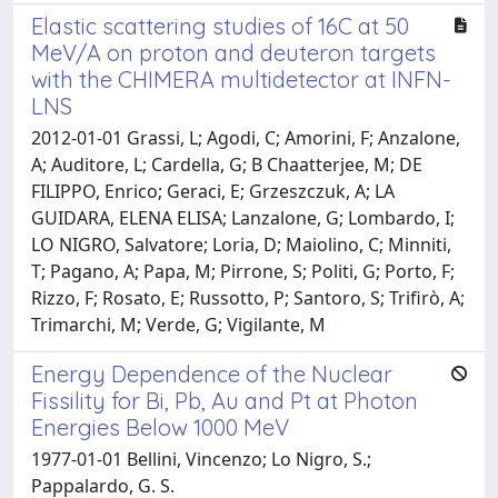
Elastic scattering studies of 16C at 50
MeV/A on proton and deuteron targets
with the CHIMERA multidetector at INFN-
LNS
2012-01-01 Grassi, L; Agodi, C; Amorini, F; Anzalone,
A; Auditore, L; Cardella, G; B Chaatterjee, M; DE
FILIPPO, Enrico; Geraci, E; Grzeszczuk, A; LA
GUIDARA, ELENA ELISA; Lanzalone, G; Lombardo, I;
LO NIGRO, Salvatore; Loria, D; Maiolino, C; Minniti,
T; Pagano, A; Papa, M; Pirrone, S; Politi, G; Porto, F;
Rizzo, F; Rosato, E; Russotto, P; Santoro, S; Trifirò, A;
Trimarchi, M; Verde, G; Vigilante, M
Energy Dependence of the Nuclear
Fissility for Bi, Pb, Au and Pt at Photon
Energies Below 1000 MeV
1977-01-01 Bellini, Vincenzo; Lo Nigro, S.;
Pappalardo, G. S.