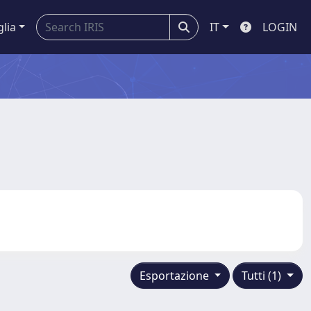
glia
IT
LOGIN
Esportazione
Tutti (1)