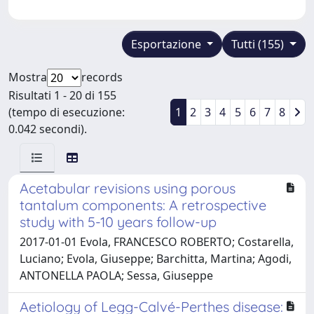
Esportazione
Tutti (155)
Mostra
records
Risultati 1 - 20 di 155
(tempo di esecuzione:
1
2
3
4
5
6
7
8
0.042 secondi).
Acetabular revisions using porous
tantalum components: A retrospective
study with 5-10 years follow-up
2017-01-01 Evola, FRANCESCO ROBERTO; Costarella,
Luciano; Evola, Giuseppe; Barchitta, Martina; Agodi,
ANTONELLA PAOLA; Sessa, Giuseppe
Aetiology of Legg-Calvé-Perthes disease: