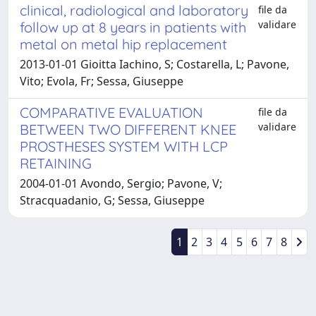
clinical, radiological and laboratory
file da
validare
follow up at 8 years in patients with
metal on metal hip replacement
2013-01-01 Gioitta Iachino, S; Costarella, L; Pavone,
Vito; Evola, Fr; Sessa, Giuseppe
COMPARATIVE EVALUATION
file da
validare
BETWEEN TWO DIFFERENT KNEE
PROSTHESES SYSTEM WITH LCP
RETAINING
2004-01-01 Avondo, Sergio; Pavone, V;
Stracquadanio, G; Sessa, Giuseppe
1
2
3
4
5
6
7
8