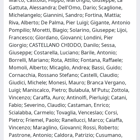
Gattuta, Alessandra; Dell'Omo, Dario; Scaglione,
Michelangelo; Giannini, Sandro; Fortina, Mattia;
Riva, Alberto; De Palma, Pier Luigi; Gigante, Antonio
Pompilio; Moretti, Biagio; Solarino, Giuseppe; Lijoi,
Francesco; Giordano, Giovanni; Londini, Pier
Giorgio; CASTELLANO CHIODO, Danilo; Sessa,
Giuseppe; Costarella, Luciano; Barile, Antonio;
Borrelli, Mariano; Rota, Attilio; Fontana, Raffaele;
Momoli, Alberto; Micaglio, Andrea; Bassi, Guido;
Cornacchia, Rossano Stefano; Castelli, Claudio;
Giudici, Michele; Monesi, Mauro; Branca Vergano,
Luigi; Maniscalco, Pietro; Bulabula, M'Putu; Zottola,
Vincenzo; Caraffa, Auro; Antinolfi, Pierluigi; Catani,
Fabio; Severino, Claudio; Castaman, Enrico;
Scialabba, Carmelo; Tovaglia, Venceslao; Corsi,
Pietro; Friemel, Paolo; Ranellucci, Marco; Caiaffa,
Vincenzo; Maraglino, Giovanni; Rossi, Roberto;
Pastrone, Antonio; Caldora, Patrizio; Cusumano,