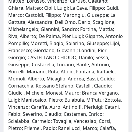
Matteo; Lorusso, Vincenzo; Caruso, Gaetano;
Ghiara, Matteo; Ciolli, Luigi; La Cava, Filippo; Guidi,
Marco; Castoldi, Filippo; Marongiu, Giuseppe; La
Gattuta, Alessandra; Dell'Omo, Dario; Scaglione,
Michelangelo; Giannini, Sandro; Fortina, Mattia;
Riva, Alberto; De Palma, Pier Luigi; Gigante, Antonio
Pompilio; Moretti, Biagio; Solarino, Giuseppe; Lijoi,
Francesco; Giordano, Giovanni; Londini, Pier
Giorgio; CASTELLANO CHIODO, Danilo; Sessa,
Giuseppe; Costarella, Luciano; Barile, Antonio;
Borrelli, Mariano; Rota, Attilio; Fontana, Raffaele;
Momoli, Alberto; Micaglio, Andrea; Bassi, Guido;
Cornacchia, Rossano Stefano; Castelli, Claudio;
Giudici, Michele; Monesi, Mauro; Branca Vergano,
Luigi; Maniscalco, Pietro; Bulabula, M'Putu; Zottola,
Vincenzo; Caraffa, Auro; Antinolfi, Pierluigi; Catani,
Fabio; Severino, Claudio; Castaman, Enrico;
Scialabba, Carmelo; Tovaglia, Venceslao; Corsi,
Pietro; Friemel, Paolo; Ranellucci, Marco; Caiaffa,