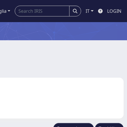
glia
IT
LOGIN