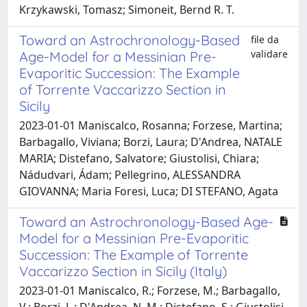
Krzykawski, Tomasz; Simoneit, Bernd R. T.
Toward an Astrochronology-Based
file da
validare
Age-Model for a Messinian Pre-
Evaporitic Succession: The Example
of Torrente Vaccarizzo Section in
Sicily
2023-01-01 Maniscalco, Rosanna; Forzese, Martina;
Barbagallo, Viviana; Borzi, Laura; D'Andrea, NATALE
MARIA; Distefano, Salvatore; Giustolisi, Chiara;
Nádudvari, Ádam; Pellegrino, ALESSANDRA
GIOVANNA; Maria Foresi, Luca; DI STEFANO, Agata
Toward an Astrochronology-Based Age-
Model for a Messinian Pre-Evaporitic
Succession: The Example of Torrente
Vaccarizzo Section in Sicily (Italy)
2023-01-01 Maniscalco, R.; Forzese, M.; Barbagallo,
V.; Borzi, L.; D'Andrea, N. M.; Distefano, S.; Giustolisi,