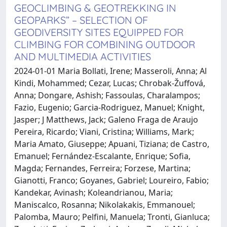
GEOCLIMBING & GEOTREKKING IN
GEOPARKS” – SELECTION OF
GEODIVERSITY SITES EQUIPPED FOR
CLIMBING FOR COMBINING OUTDOOR
AND MULTIMEDIA ACTIVITIES
2024-01-01 Maria Bollati, Irene; Masseroli, Anna; Al
Kindi, Mohammed; Cezar, Lucas; Chrobak-Žuffová,
Anna; Dongare, Ashish; Fassoulas, Charalampos;
Fazio, Eugenio; Garcia-Rodriguez, Manuel; Knight,
Jasper; J Matthews, Jack; Galeno Fraga de Araujo
Pereira, Ricardo; Viani, Cristina; Williams, Mark;
Maria Amato, Giuseppe; Apuani, Tiziana; de Castro,
Emanuel; Fernández-Escalante, Enrique; Sofia,
Magda; Fernandes, Ferreira; Forzese, Martina;
Gianotti, Franco; Goyanes, Gabriel; Loureiro, Fabio;
Kandekar, Avinash; Koleandrianou, Maria;
Maniscalco, Rosanna; Nikolakakis, Emmanouel;
Palomba, Mauro; Pelfini, Manuela; Tronti, Gianluca;