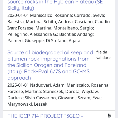
source rocks in the Hyblean Plateau (SE
Sicily, Italy)
2020-01-01 Maniscalco, Rosanna; Corrado, Sveva;
Balestra, Martina; Schito, Andrea; Casciano, Claudio
Ivan; Forzese, Martina; Montalbano, Sergio;
Pellegrino, Alessandra G.; Bachtiar, Andang;
Palmeri, Giuseppe; Di Stefano, Agata
Source of biodegraded oil seep and
file da
validare
bitumen rock-impregnations from
the Sicilian Orogen and Foreland
(Italy): Rock-Eval 6/7S and GC-MS
approach
2025-01-01 Nadudvari, Adam; Maniscalco, Rosanna;
Forzese, Martina; Staneczek, Dorota; Więcław,
Dariusz; Silvio Cassarino, Giovanni; Szram, Ewa;
Marynowski, Leszek
THE IGCP 714 PROJECT “3GEO –