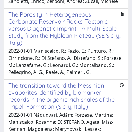
Zanoletti, Enrico; Zerboni, Andrea; Zucali, Michele
The Porosity in Heterogeneous
Carbonate Reservoir Rocks: Tectonic
versus Diagenetic Imprint—A Multi-Scale
Study from the Hyblean Plateau (SE Sicily,
Italy)
2022-01-01 Maniscalco, R.; Fazio, E.; Punturo, R.;
Cirrincione, R.; Di Stefano, A.; Distefano, S.; Forzese,
M.; Lanzafame, G.; Leonardi, G.; Montalbano, S.;
Pellegrino, A. G.; Raele, A.; Palmeri, G.
The transition toward the Messinian
evaporites identified by biomarker
records in the organic-rich shales of the
Tripoli Formation (Sicily, Italy)
2022-01-01 Nádudvari, Ádám; Forzese, Martina;
Maniscalco, Rosanna; DI STEFANO, Agata; Misz-
Kennan, Magdalena; Marynowski, Leszek;