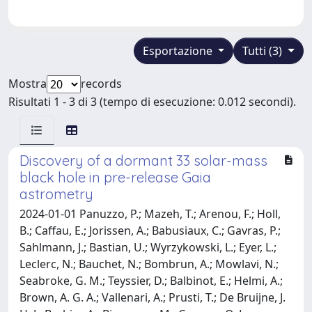
Esportazione
Tutti (3)
Mostra
records
Risultati 1 - 3 di 3 (tempo di esecuzione: 0.012 secondi).
Discovery of a dormant 33 solar-mass
black hole in pre-release Gaia
astrometry
2024-01-01 Panuzzo, P.; Mazeh, T.; Arenou, F.; Holl,
B.; Caffau, E.; Jorissen, A.; Babusiaux, C.; Gavras, P.;
Sahlmann, J.; Bastian, U.; Wyrzykowski, L.; Eyer, L.;
Leclerc, N.; Bauchet, N.; Bombrun, A.; Mowlavi, N.;
Seabroke, G. M.; Teyssier, D.; Balbinot, E.; Helmi, A.;
Brown, A. G. A.; Vallenari, A.; Prusti, T.; De Bruijne, J.