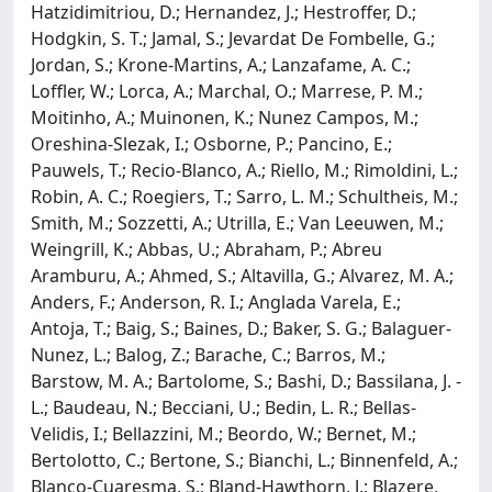
Hatzidimitriou, D.; Hernandez, J.; Hestroffer, D.;
Hodgkin, S. T.; Jamal, S.; Jevardat De Fombelle, G.;
Jordan, S.; Krone-Martins, A.; Lanzafame, A. C.;
Loffler, W.; Lorca, A.; Marchal, O.; Marrese, P. M.;
Moitinho, A.; Muinonen, K.; Nunez Campos, M.;
Oreshina-Slezak, I.; Osborne, P.; Pancino, E.;
Pauwels, T.; Recio-Blanco, A.; Riello, M.; Rimoldini, L.;
Robin, A. C.; Roegiers, T.; Sarro, L. M.; Schultheis, M.;
Smith, M.; Sozzetti, A.; Utrilla, E.; Van Leeuwen, M.;
Weingrill, K.; Abbas, U.; Abraham, P.; Abreu
Aramburu, A.; Ahmed, S.; Altavilla, G.; Alvarez, M. A.;
Anders, F.; Anderson, R. I.; Anglada Varela, E.;
Antoja, T.; Baig, S.; Baines, D.; Baker, S. G.; Balaguer-
Nunez, L.; Balog, Z.; Barache, C.; Barros, M.;
Barstow, M. A.; Bartolome, S.; Bashi, D.; Bassilana, J. -
L.; Baudeau, N.; Becciani, U.; Bedin, L. R.; Bellas-
Velidis, I.; Bellazzini, M.; Beordo, W.; Bernet, M.;
Bertolotto, C.; Bertone, S.; Bianchi, L.; Binnenfeld, A.;
Blanco-Cuaresma, S.; Bland-Hawthorn, J.; Blazere,