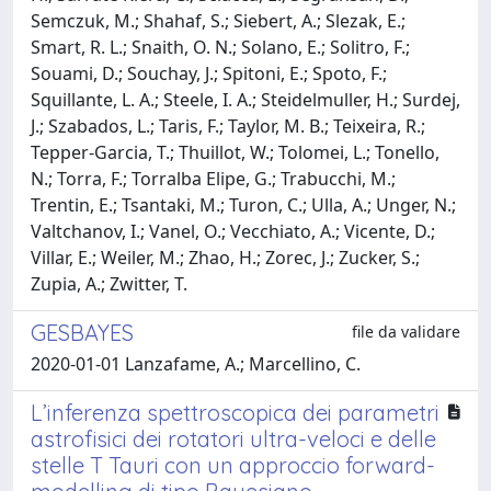
Semczuk, M.; Shahaf, S.; Siebert, A.; Slezak, E.;
Smart, R. L.; Snaith, O. N.; Solano, E.; Solitro, F.;
Souami, D.; Souchay, J.; Spitoni, E.; Spoto, F.;
Squillante, L. A.; Steele, I. A.; Steidelmuller, H.; Surdej,
J.; Szabados, L.; Taris, F.; Taylor, M. B.; Teixeira, R.;
Tepper-Garcia, T.; Thuillot, W.; Tolomei, L.; Tonello,
N.; Torra, F.; Torralba Elipe, G.; Trabucchi, M.;
Trentin, E.; Tsantaki, M.; Turon, C.; Ulla, A.; Unger, N.;
Valtchanov, I.; Vanel, O.; Vecchiato, A.; Vicente, D.;
Villar, E.; Weiler, M.; Zhao, H.; Zorec, J.; Zucker, S.;
Zupia, A.; Zwitter, T.
GESBAYES
file da validare
2020-01-01 Lanzafame, A.; Marcellino, C.
L’inferenza spettroscopica dei parametri
astrofisici dei rotatori ultra-veloci e delle
stelle T Tauri con un approccio forward-