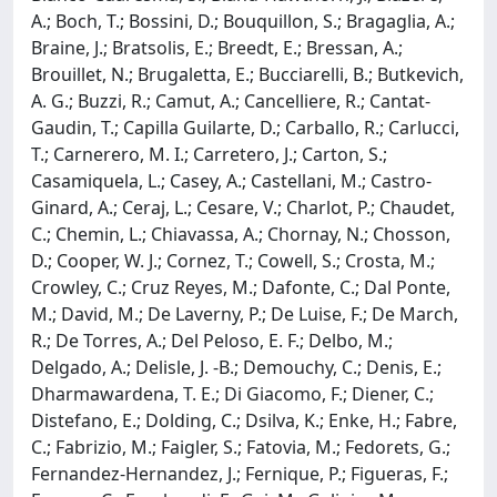
A.; Boch, T.; Bossini, D.; Bouquillon, S.; Bragaglia, A.;
Braine, J.; Bratsolis, E.; Breedt, E.; Bressan, A.;
Brouillet, N.; Brugaletta, E.; Bucciarelli, B.; Butkevich,
A. G.; Buzzi, R.; Camut, A.; Cancelliere, R.; Cantat-
Gaudin, T.; Capilla Guilarte, D.; Carballo, R.; Carlucci,
T.; Carnerero, M. I.; Carretero, J.; Carton, S.;
Casamiquela, L.; Casey, A.; Castellani, M.; Castro-
Ginard, A.; Ceraj, L.; Cesare, V.; Charlot, P.; Chaudet,
C.; Chemin, L.; Chiavassa, A.; Chornay, N.; Chosson,
D.; Cooper, W. J.; Cornez, T.; Cowell, S.; Crosta, M.;
Crowley, C.; Cruz Reyes, M.; Dafonte, C.; Dal Ponte,
M.; David, M.; De Laverny, P.; De Luise, F.; De March,
R.; De Torres, A.; Del Peloso, E. F.; Delbo, M.;
Delgado, A.; Delisle, J. -B.; Demouchy, C.; Denis, E.;
Dharmawardena, T. E.; Di Giacomo, F.; Diener, C.;
Distefano, E.; Dolding, C.; Dsilva, K.; Enke, H.; Fabre,
C.; Fabrizio, M.; Faigler, S.; Fatovia, M.; Fedorets, G.;
Fernandez-Hernandez, J.; Fernique, P.; Figueras, F.;