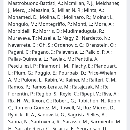
Mastrobuono-Battisti, A.; Mcmillan, P. J.; Meichsner,
J.; Merc, J.; Messina, S.; Millar, N. R.; Mints, A.;
Mohamed, D.; Molina, D.; Molinaro, R.; Molnar, L.;
Monguio, M.; Montegriffo, P.; Monti, L.; Mora, A.;
Morbidelli, R.; Morris, D.; Mudimadugula, R.;
Muraveva, T.; Musella, I.; Nagy, Z.; Nardetto, N.;
Navarrete, C.; Oh, S.; Ordenovic, C.; Orenstein, O.;
Pagani, C.; Pagano, I.; Palaversa, L.; Palicio, P. A.;
Pallas-Quintela, L.; Pawlak, M.; Penttila, A.;
Pesciullesi, P.; Pinamonti, M.; Plachy, E.; Planquart,
L.; Plum, G.; Poggio, E.; Pourbaix, D.; Price-Whelan,
A. M.; Pulone, L.; Rabin, V.; Rainer, M.; Raiteri, C. M.;
Ramos, P.; Ramos-Lerate, M.; Ratajczak, M.; Re
Fiorentin, P.; Regibo, S.; Reyle, C.; Ripepi, V.; Riva, A.;
Rix, H. -W.; Rixon, G.; Robert, G.; Robichon, N.; Robin,
C.; Romero-Gomez, M.; Rowell, N.; Ruz Mieres, D.;
Rybicki, K. A.; Sadowski, G.; Sagrista Selles, A.;
Sanna, N.; Santovena, R.; Sarasso, M.; Sarmiento, M.
H.; Sarrate Riera, C.; Sciacca, E.; Segransan, D.;