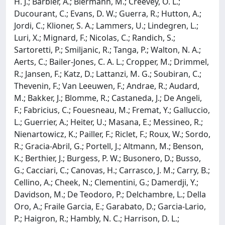
H. J.; Barbier, A.; Biermann, M.; Creevey, O. L.;
Ducourant, C.; Evans, D. W.; Guerra, R.; Hutton, A.;
Jordi, C.; Klioner, S. A.; Lammers, U.; Lindegren, L.;
Luri, X.; Mignard, F.; Nicolas, C.; Randich, S.;
Sartoretti, P.; Smiljanic, R.; Tanga, P.; Walton, N. A.;
Aerts, C.; Bailer-Jones, C. A. L.; Cropper, M.; Drimmel,
R.; Jansen, F.; Katz, D.; Lattanzi, M. G.; Soubiran, C.;
Thevenin, F.; Van Leeuwen, F.; Andrae, R.; Audard,
M.; Bakker, J.; Blomme, R.; Castaneda, J.; De Angeli,
F.; Fabricius, C.; Fouesneau, M.; Fremat, Y.; Galluccio,
L.; Guerrier, A.; Heiter, U.; Masana, E.; Messineo, R.;
Nienartowicz, K.; Pailler, F.; Riclet, F.; Roux, W.; Sordo,
R.; Gracia-Abril, G.; Portell, J.; Altmann, M.; Benson,
K.; Berthier, J.; Burgess, P. W.; Busonero, D.; Busso,
G.; Cacciari, C.; Canovas, H.; Carrasco, J. M.; Carry, B.;
Cellino, A.; Cheek, N.; Clementini, G.; Damerdji, Y.;
Davidson, M.; De Teodoro, P.; Delchambre, L.; Della
Oro, A.; Fraile Garcia, E.; Garabato, D.; Garcia-Lario,
P.; Haigron, R.; Hambly, N. C.; Harrison, D. L.;