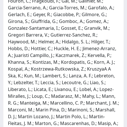
Fouron, C.; Fragkoudi, F.; Gai, M.; Galinier, M.;
Garcia-Serrano, A.; Garcia-Torres, M.; Garofalo, A.;
Gerlach, E.; Geyer, R.; Giacobbe, P.; Gilmore, G.;
Girona, S.; Giuffrida, G.; Gomboc, A.; Gomez, A.;
Gonzalez-Santamaria, I.; Gosset, E.; Granvik, M.;
Gregori Barrera, V.; Gutierrez-Sanchez, R.;
Haywood, M.; Helmer, A.; Hidalgo, S. L.; Hilger, T.;
Hobbs, D.; Hottier, C.; Huckle, H. E.; Jimenez-Arranz,
A.; Juaristi Campillo, J.; Kaczmarek, Z.; Kervella, P.;
Khanna, S.; Kontizas, M.; Kordopatis, G.; Korn, A. J.;
Kospal, A.; Kostrzewa-Rutkowska, Z.; KruszyaA A
Ska, K.; Kun, M.; Lambert, S.; Lanza, A. F.; Lebreton,
Y.; Lebzelter, T.; Leccia, S.; Lecoutre, G.; Liao, S.;
Liberato, L.; Licata, E.; Livanou, E.; Lobel, A.; Lopez-
Miralles, J.; Loup, C.; Madarasz, M.; Mahy, L.; Mann,
R. G.; Manteiga, M.; Marcellino, C. P.; Marchant, J. M.;
Marconi, M.; Marin Pina, D.; Marinoni, S.; Marshall,
D. J.; Martin Lozano, J.; Martin Polo, L.; Martin-
Fleitas, J. M.; Marton, G.; Mascarenhas, D.; Masip, A.;