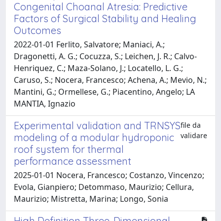
Congenital Choanal Atresia: Predictive
Factors of Surgical Stability and Healing
Outcomes
2022-01-01 Ferlito, Salvatore; Maniaci, A.;
Dragonetti, A. G.; Cocuzza, S.; Leichen, J. R.; Calvo-
Henriquez, C.; Maza-Solano, J.; Locatello, L. G.;
Caruso, S.; Nocera, Francesco; Achena, A.; Mevio, N.;
Mantini, G.; Ormellese, G.; Piacentino, Angelo; LA
MANTIA, Ignazio
Experimental validation and TRNSYS
file da
validare
modeling of a modular hydroponic
roof system for thermal
performance assessment
2025-01-01 Nocera, Francesco; Costanzo, Vincenzo;
Evola, Gianpiero; Detommaso, Maurizio; Cellura,
Maurizio; Mistretta, Marina; Longo, Sonia
High Definition Three-Dimensional