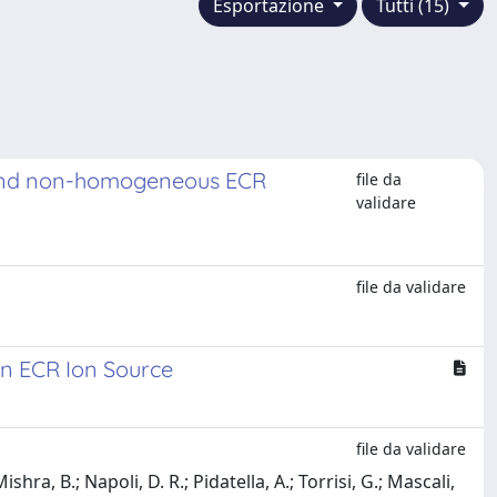
Esportazione
Tutti (15)
ic and non-homogeneous ECR
file da
validare
file da validare
an ECR Ion Source
file da validare
hra, B.; Napoli, D. R.; Pidatella, A.; Torrisi, G.; Mascali,