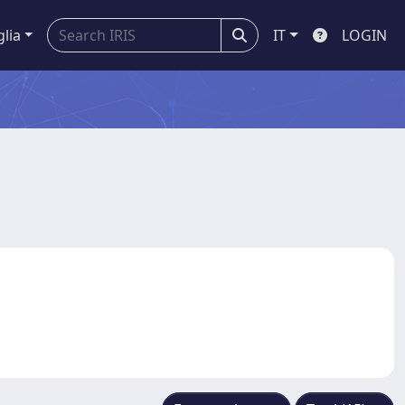
glia
IT
LOGIN