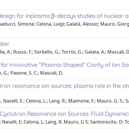
esign for inplasma β-decays studies of nuclear as
ducci, Simone; Celona, Luigi; Galatà, Alessio; Mauro, Giorgi
mber
, A.; Russo, F.; Sorbello, G.; Torrisi, G.; Galata, A.; Mascali, D
or Innovative "Plasma-Shaped" Cavity of Ion So
, G.; Pavone, S. C.; Mascali, D.
ron resonance ion sources: plasma role in the ato
; Naselli, E.; Celona, L.; Lang, R.; Maimone, F.; Mauro, G. S.; S
n Cyclotron Resonance Ion Sources: Fluid Dynamic
 Naselli, E; Celona, L; Lang, R; Mauro, G S; Santonocito, D; To