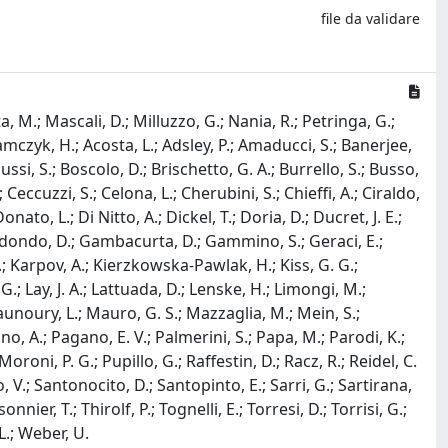
file da validare
a, M.; Mascali, D.; Milluzzo, G.; Nania, R.; Petringa, G.;
bramczyk, H.; Acosta, L.; Adsley, P.; Amaducci, S.; Banerjee,
ussi, S.; Boscolo, D.; Brischetto, G. A.; Burrello, S.; Busso,
 Ceccuzzi, S.; Celona, L.; Cherubini, S.; Chieffi, A.; Ciraldo,
ato, L.; Di Nitto, A.; Dickel, T.; Doria, D.; Ducret, J. E.;
z Redondo, D.; Gambacurta, D.; Gammino, S.; Geraci, E.;
 S.; Karpov, A.; Kierzkowska-Pawlak, H.; Kiss, G. G.;
.; Lay, J. A.; Lattuada, D.; Lenske, H.; Limongi, M.;
unoury, L.; Mauro, G. S.; Mazzaglia, M.; Mein, S.;
ano, A.; Pagano, E. V.; Palmerini, S.; Papa, M.; Parodi, K.;
Moroni, P. G.; Pupillo, G.; Raffestin, D.; Racz, R.; Reidel, C.
o, V.; Santonocito, D.; Santopinto, E.; Sarri, G.; Sartirana,
ier, T.; Thirolf, P.; Tognelli, E.; Torresi, D.; Torrisi, G.;
 L.; Weber, U.