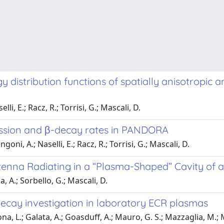
gy distribution functions of spatially anisotrop
lli, E.; Racz, R.; Torrisi, G.; Mascali, D.
ission and β-decay rates in PANDORA
goni, A.; Naselli, E.; Racz, R.; Torrisi, G.; Mascali, D.
tenna Radiating in a “Plasma-Shaped” Cavity of 
a, A.; Sorbello, G.; Mascali, D.
decay investigation in laboratory ECR plasmas
a, L.; Galata, A.; Goasduff, A.; Mauro, G. S.; Mazzaglia, M.; Mis