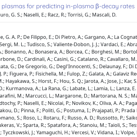
 plasmas for predicting in-plasma β-decay rates
ro, G. S.; Naselli, E.; Racz, R.; Torrisi, G.; Mascali, D.
, G. A. P.; De Filippo, E.; Di Pietro, A.; Gargano, A.; La Cognat
 Sergi, M. L.; Tudisco, S.; Valiente-Dobon, J. J.; Vardaci, E.; A
v, A.; Bonanno, A.; Bonasera, A.; Borcea, C.; Borghesi, M.; Bortol
rbone, D.; Cardinali, A.; Casini, G.; Catalano, R.; Cavallaro, M.;
ata, G.; De Gregorio, G.; Degl'Innocenti, S.; Delaunay, F.; Di Don
. P.; Figuera, P.; Fisichella, M.; Fulop, Z.; Galata, A.; Galavi
.; Hayakawa, S.; Horst, F.; Hou, S. Q.; Jarota, A.; Jose, J.; Kar,
.; Kurmanova, A.; La Rana, G.; Labate, L.; Lamia, L.; Lanza, E. G
arafini, M.; Marcucci, L.; Margarone, D.; Martorana, N. S.; Ma
ochy, P.; Naselli, E.; Nicolai, P.; Novikov, K.; Oliva, A. A.; Pag
akou, D.; Pinna, F.; Politi, G.; Postuma, I.; Prajapati, P.; Prada 
Romano, S.; Roso, L.; Rotaru, F.; Russo, A. D.; Russotto, P.; Saik
ras, V.; Sparta, R.; Spatafora, A.; Stanoiu, M.; Taioli, S.; Tessonn
.; Tyczkowski, J.; Yamaguchi, H.; Vercesi, V.; Vidana, I.; Volpe,