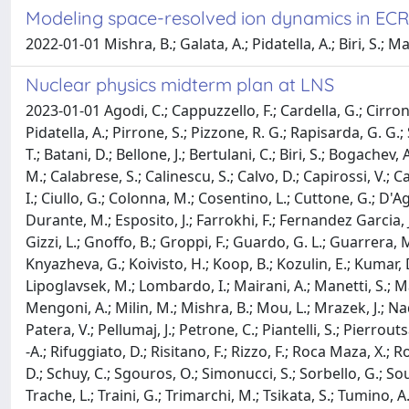
Modeling space-resolved ion dynamics in ECR
2022-01-01 Mishra, B.; Galata, A.; Pidatella, A.; Biri, S.; Mau
Nuclear physics midterm plan at LNS
2023-01-01 Agodi, C.; Cappuzzello, F.; Cardella, G.; Cirrone
Pidatella, A.; Pirrone, S.; Pizzone, R. G.; Rapisarda, G. G.;
T.; Batani, D.; Bellone, J.; Bertulani, C.; Biri, S.; Bogache
M.; Calabrese, S.; Calinescu, S.; Calvo, D.; Capirossi, V.; Ca
I.; Ciullo, G.; Colonna, M.; Cosentino, L.; Cuttone, G.; D'Ag
Durante, M.; Esposito, J.; Farrokhi, F.; Fernandez Garcia, J
Gizzi, L.; Gnoffo, B.; Groppi, F.; Guardo, G. L.; Guarrera, M
Knyazheva, G.; Koivisto, H.; Koop, B.; Kozulin, E.; Kumar, D
Lipoglavsek, M.; Lombardo, I.; Mairani, A.; Manetti, S.; M
Mengoni, A.; Milin, M.; Mishra, B.; Mou, L.; Mrazek, J.; Nadt
Patera, V.; Pellumaj, J.; Petrone, C.; Piantelli, S.; Pierrouts
-A.; Rifuggiato, D.; Risitano, F.; Rizzo, F.; Roca Maza, X.; 
D.; Schuy, C.; Sgouros, O.; Simonucci, S.; Sorbello, G.; Souke
Trache, L.; Traini, G.; Trimarchi, M.; Tsikata, S.; Tumino, A