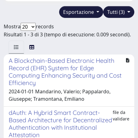
Esportazione
Tutti (3)
Mostra
records
Risultati 1 - 3 di 3 (tempo di esecuzione: 0.009 secondi).
A Blockchain-Based Electronic Health
Record (EHR) System for Edge
Computing Enhancing Security and Cost
Efficiency
2024-01-01 Mandarino, Valerio; Pappalardo,
Giuseppe; Tramontana, Emiliano
dAuth: A Hybrid Smart Contract-
file da
validare
Based Architecture for Decentralized
Authentication with Institutional
Attestation