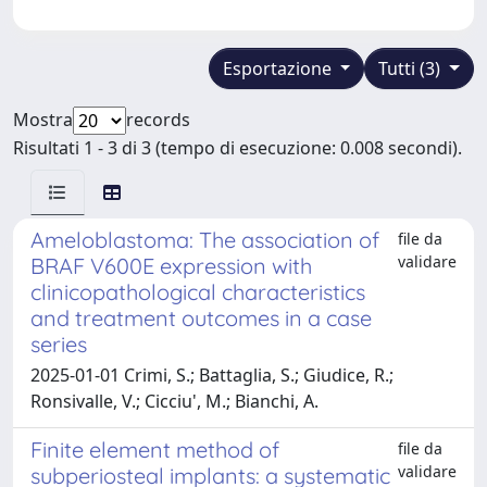
Esportazione
Tutti (3)
Mostra
records
Risultati 1 - 3 di 3 (tempo di esecuzione: 0.008 secondi).
Ameloblastoma: The association of
file da
validare
BRAF V600E expression with
clinicopathological characteristics
and treatment outcomes in a case
series
2025-01-01 Crimi, S.; Battaglia, S.; Giudice, R.;
Ronsivalle, V.; Cicciu', M.; Bianchi, A.
Finite element method of
file da
validare
subperiosteal implants: a systematic