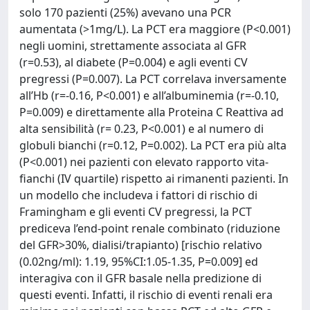
solo 170 pazienti (25%) avevano una PCR
aumentata (>1mg/L). La PCT era maggiore (P<0.001)
negli uomini, strettamente associata al GFR
(r=0.53), al diabete (P=0.004) e agli eventi CV
pregressi (P=0.007). La PCT correlava inversamente
all’Hb (r=-0.16, P<0.001) e all’albuminemia (r=-0.10,
P=0.009) e direttamente alla Proteina C Reattiva ad
alta sensibilità (r= 0.23, P<0.001) e al numero di
globuli bianchi (r=0.12, P=0.002). La PCT era più alta
(P<0.001) nei pazienti con elevato rapporto vita-
fianchi (IV quartile) rispetto ai rimanenti pazienti. In
un modello che includeva i fattori di rischio di
Framingham e gli eventi CV pregressi, la PCT
prediceva l’end-point renale combinato (riduzione
del GFR>30%, dialisi/trapianto) [rischio relativo
(0.02ng/ml): 1.19, 95%CI:1.05-1.35, P=0.009] ed
interagiva con il GFR basale nella predizione di
questi eventi. Infatti, il rischio di eventi renali era