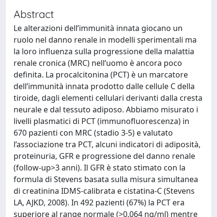
Abstract
Le alterazioni dell’immunità innata giocano un
ruolo nel danno renale in modelli sperimentali ma
la loro influenza sulla progressione della malattia
renale cronica (MRC) nell’uomo è ancora poco
definita. La procalcitonina (PCT) è un marcatore
dell’immunità innata prodotto dalle cellule C della
tiroide, dagli elementi cellulari derivanti dalla cresta
neurale e dal tessuto adiposo. Abbiamo misurato i
livelli plasmatici di PCT (immunofluorescenza) in
670 pazienti con MRC (stadio 3-5) e valutato
l’associazione tra PCT, alcuni indicatori di adiposità,
proteinuria, GFR e progressione del danno renale
(follow-up>3 anni). Il GFR è stato stimato con la
formula di Stevens basata sulla misura simultanea
di creatinina IDMS-calibrata e cistatina-C (Stevens
LA, AJKD, 2008). In 492 pazienti (67%) la PCT era
superiore al range normale (>0.064 ng/ml) mentre