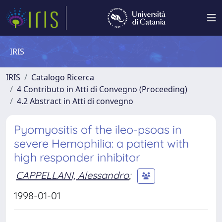
IRIS
IRIS
Catalogo Ricerca
4 Contributo in Atti di Convegno (Proceeding)
4.2 Abstract in Atti di convegno
Pyomyositis of the ileo-psoas in
severe Hemophilia: a patient with
high responder inhibitor
CAPPELLANI, Alessandro
;
1998-01-01