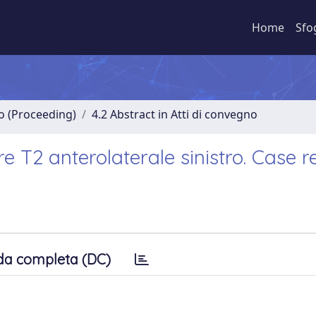
Home
Sfo
no (Proceeding)
4.2 Abstract in Atti di convegno
 T2 anterolaterale sinistro. Case r
da completa (DC)