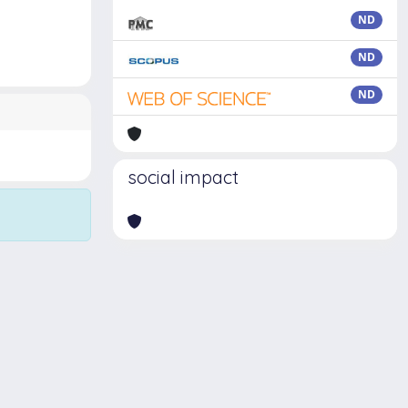
ND
ND
ND
social impact