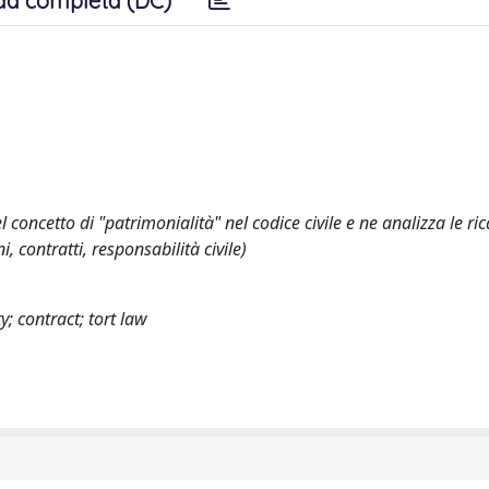
da completa (DC)
l concetto di "patrimonialità" nel codice civile e ne analizza le ri
i, contratti, responsabilità civile)
y; contract; tort law