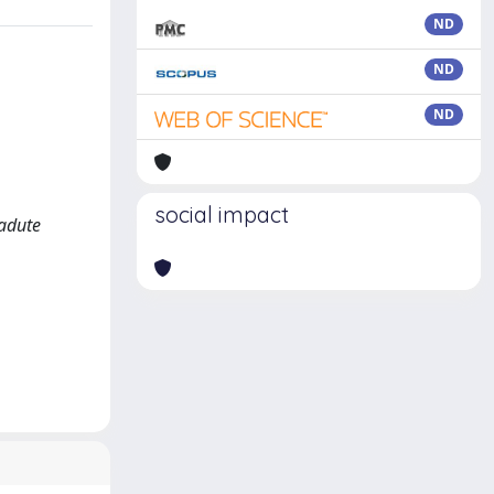
ND
ND
ND
social impact
cadute