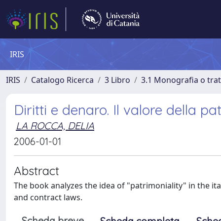
IRIS
IRIS
Catalogo Ricerca
3 Libro
3.1 Monografia o trat
Diritti e denaro. Il valore della pa
LA ROCCA, DELIA
2006-01-01
Abstract
The book analyzes the idea of "patrimoniality" in the ita
and contract laws.
Scheda breve