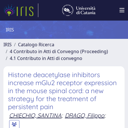
IRIS
IRIS
Catalogo Ricerca
4 Contributo in Atti di Convegno (Proceeding)
4.1 Contributo in Atti di convegno
Histone deacetylase inhibitors
increase mGlu2 receptor expression
in the mouse spinal cord: a new
strategy for the treatment of
persistent pain
CHIECHIO, SANTINA
;
DRAGO, Filippo
;