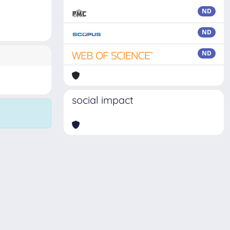
ND
ND
ND
social impact