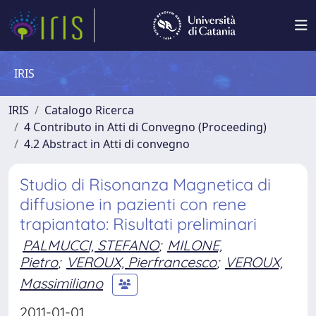
IRIS
IRIS
Catalogo Ricerca
4 Contributo in Atti di Convegno (Proceeding)
4.2 Abstract in Atti di convegno
Studio di Risonanza Magnetica di
diffusione in pazienti con rene
trapiantato: Risultati preliminari
PALMUCCI, STEFANO
;
MILONE,
Pietro
;
VEROUX, Pierfrancesco
;
VEROUX,
Massimiliano
2011-01-01