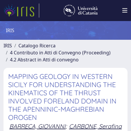
IRIS
IRIS
Catalogo Ricerca
4 Contributo in Atti di Convegno (Proceeding)
4.2 Abstract in Atti di convegno
MAPPING GEOLOGY IN WESTERN
SICILY FOR UNDERSTANDING THE
KINEMATICS OF THE THRUST
INVOLVED FORELAND DOMAIN IN
THE APENNINIC-MAGHREBIAN
OROGEN
BARRECA, GIOVANNI
;
CARBONE, Serafina