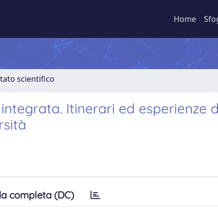
Home
Sfo
tato scientifico
ntegrata. Itinerari ed esperienze d
rsità
a completa (DC)