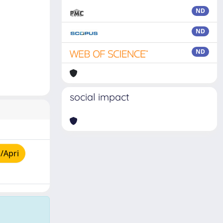
ND
ND
ND
social impact
/Apri