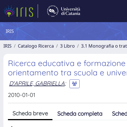
IRIS
IRIS
Catalogo Ricerca
3 Libro
3.1 Monografia o trat
Ricerca educativa e formazione i
orientamento tra scuola e unive
D'APRILE, GABRIELLA
;
2010-01-01
Scheda breve
Scheda completa
Sched