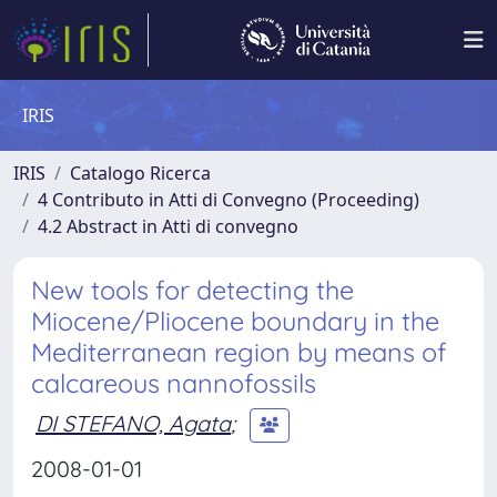
IRIS
IRIS
Catalogo Ricerca
4 Contributo in Atti di Convegno (Proceeding)
4.2 Abstract in Atti di convegno
New tools for detecting the
Miocene/Pliocene boundary in the
Mediterranean region by means of
calcareous nannofossils
DI STEFANO, Agata
;
2008-01-01