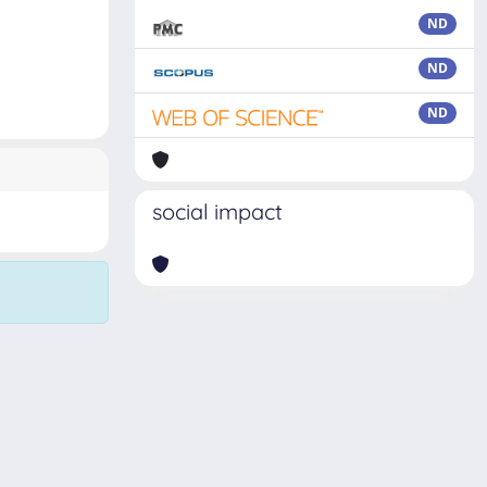
ND
ND
ND
social impact