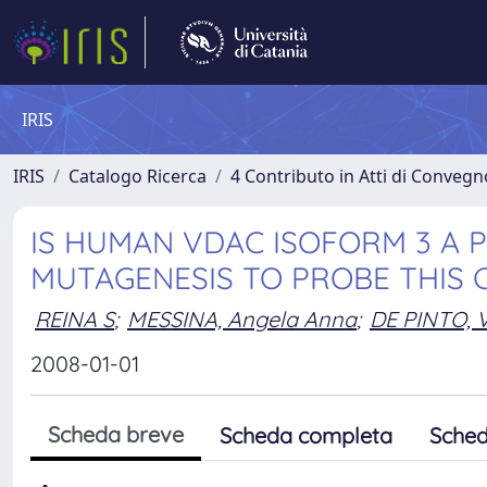
IRIS
IRIS
Catalogo Ricerca
4 Contributo in Atti di Conveg
IS HUMAN VDAC ISOFORM 3 A
MUTAGENESIS TO PROBE THIS
REINA S
;
MESSINA, Angela Anna
;
DE PINTO, V
2008-01-01
Scheda breve
Scheda completa
Sched