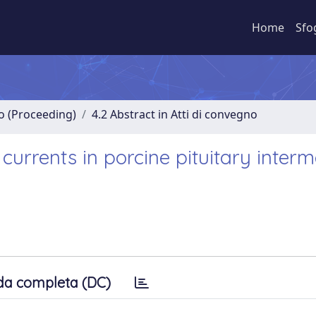
Home
Sfo
no (Proceeding)
4.2 Abstract in Atti di convegno
 currents in porcine pituitary inter
da completa (DC)