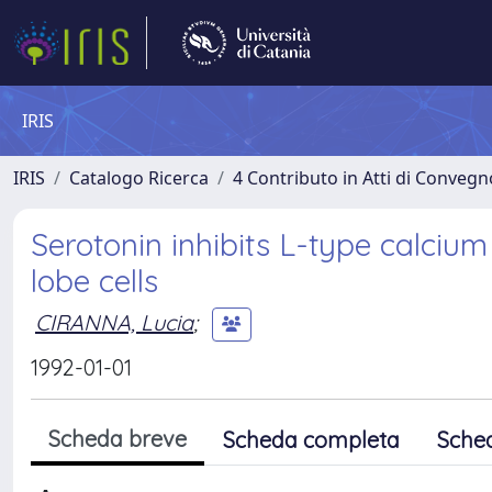
IRIS
IRIS
Catalogo Ricerca
4 Contributo in Atti di Conveg
Serotonin inhibits L-type calcium
lobe cells
CIRANNA, Lucia
;
1992-01-01
Scheda breve
Scheda completa
Sche