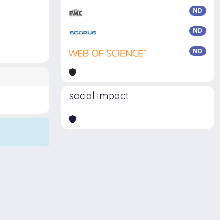
ND
ND
ND
social impact