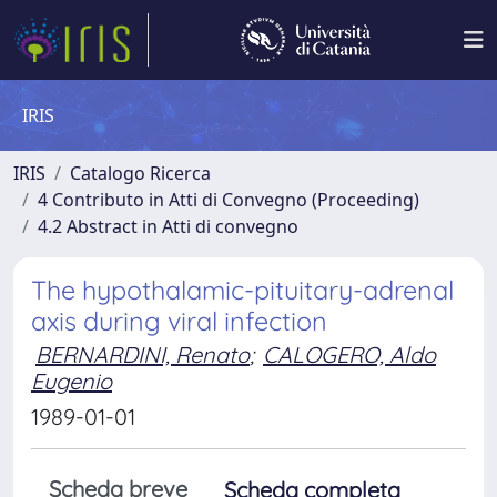
IRIS
IRIS
Catalogo Ricerca
4 Contributo in Atti di Convegno (Proceeding)
4.2 Abstract in Atti di convegno
The hypothalamic-pituitary-adrenal
axis during viral infection
BERNARDINI, Renato
;
CALOGERO, Aldo
Eugenio
1989-01-01
Scheda breve
Scheda completa